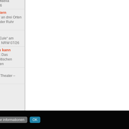
faella
26
tern
 an drei Orten
 der Ruhr
 Eule“ am
in NRW 07/26
n kann
e: Das
itischen
ten
Theater –
r informationen
OK