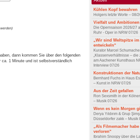
Kühlen Kopf bewahren
Holgers letzte Worte – 08/2
Vielfalt und Ambitionen
Die Opernsaison 2026/27 
 werden)
Ruhr - Oper in NRW 07/26
„Wir sind Weltspitze im
entwickeln“
Kurator Marcel Schumache
 haben, dann kommen Sie über den folgenden
„Klassenverhältnisse – die z
am Aachener Kunsthaus 
ca. 1 Minute und ist selbstverständlich
Interview 07/26
Konstruktionen der Nat
Bernhard Fuchs in Haus Est
– Kunst in NRW 07/26
Aus der Zeit gefallen
Ron Sexsmith in der Kölner
– Musik 07/26
Wenn es kein Morgen gi
Derya Yıldırım & Grup Şimş
Düsseldorfer zakk – Musik 
„Als Filmemacher habe 
verloren“
Ibrahim Snoopy über die L