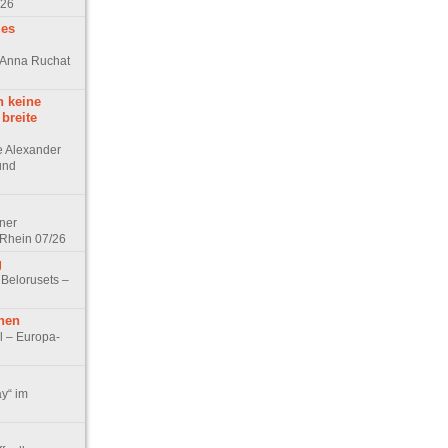
/26
des
n Anna Ruchat
h keine
 breite
ge Alexander
 und
lner
 Rhein 07/26
g
 Belorusets –
hen
l – Europa-
ay“ im