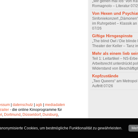
„Wir gehen mal los“ von Raf
Romagnolo – Literatur 07/
Von Hexen und Psychia
Sinfoniekonzert „Dämonen“
im Ruhrgebiet – Klassik an
07/26
Giftige Hirngespinste
„The blind Owl / Die blinde
Theater der Keller – Tanz 
Mehr als einem lieb sei
Teil 1: Leitartikel – NS-Erb
Arbeitsrecht unterdrückt pol
Widerstand von Beschäftig
Kopfzustände
„Two Queens“ am Metropol 
Auftritt 07/26
essum
|
datenschutz
|
agb
|
mediadaten
trailer
- die online Kinoprogramme für
el
,
Dortmund
,
Düsseldorf
,
Duisburg
,
chen
,
Hagen
,
Herne
,
Hürth
,
Köln
,
lheim
,
Neuss
,
Oberhausen
,
nonymisierte Cookies, um bestmögliche Funktionalität zu gewährleisten.
Meh
Solingen
und
Wuppertal