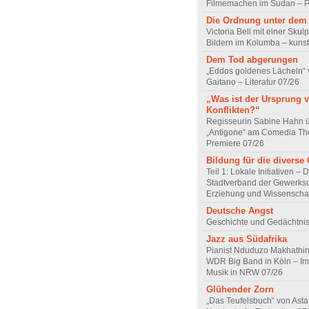
Filmemachen im Sudan – Po
Die Ordnung unter dem
Victoria Bell mit einer Skul
Bildern im Kolumba – kunst
Dem Tod abgerungen
„Eddos goldenes Lächeln“ 
Gaitano – Literatur 07/26
„Was ist der Ursprung 
Konflikten?“
Regisseurin Sabine Hahn 
„Antigone“ am Comedia Th
Premiere 07/26
Bildung für die diverse 
Teil 1: Lokale Initiativen – 
Stadtverband der Gewerksc
Erziehung und Wissenscha
Deutsche Angst
Geschichte und Gedächtnis
Jazz aus Südafrika
Pianist Nduduzo Makhathini
WDR Big Band in Köln – Imp
Musik in NRW 07/26
Glühender Zorn
„Das Teufelsbuch“ von Asta 