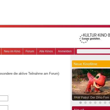
Neu im Kino
Forum
Alle Kinos
Anmelden
Neue Kinofilme
besondere die aktive Teilnahme am Forum)
PAW Patrol: Der Dino-Film
Aktuell