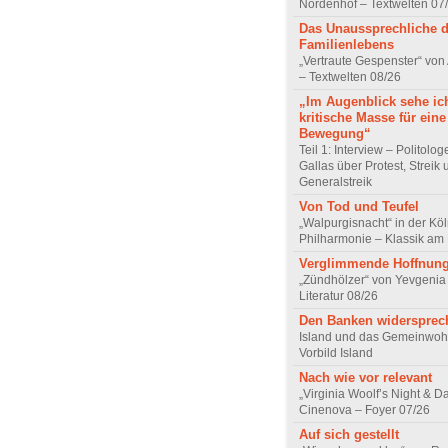
Nordenhof – Textwelten 07
Das Unaussprechliche 
Familienlebens
„Vertraute Gespenster“ vo
– Textwelten 08/26
„Im Augenblick sehe ic
kritische Masse für eine
Bewegung“
Teil 1: Interview – Politolo
Gallas über Protest, Streik
Generalstreik
Von Tod und Teufel
„Walpurgisnacht“ in der Kö
Philharmonie – Klassik am
Verglimmende Hoffnun
„Zündhölzer“ von Yevgenia
Literatur 08/26
Den Banken widersprec
Island und das Gemeinwoh
Vorbild Island
Nach wie vor relevant
„Virginia Woolf’s Night & D
Cinenova – Foyer 07/26
Auf sich gestellt