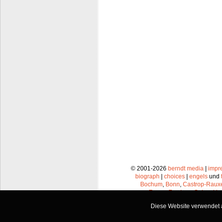
© 2001-2026
berndt media
|
impr
biograph
|
choices
|
engels
und
Bochum
,
Bonn
,
Castrop-Raux
Essen
,
Frechen
,
Gelsenkir
Leverkusen
,
Lünen
,
Mü
Diese Website verwendet a
Recklinghausen
,