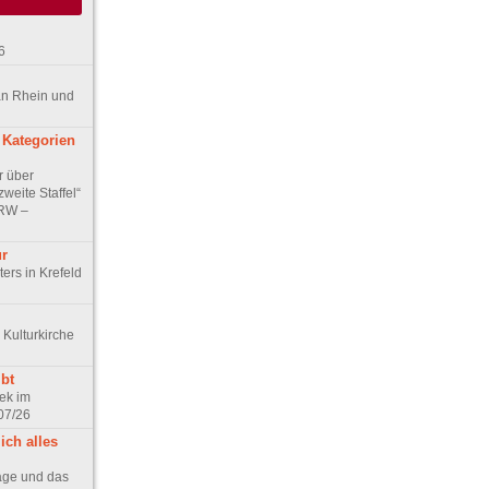
6
an Rhein und
 Kategorien
r über
weite Staffel“
NRW –
ur
ers in Krefeld
 Kulturkirche
bt
ek im
07/26
ich alles
age und das