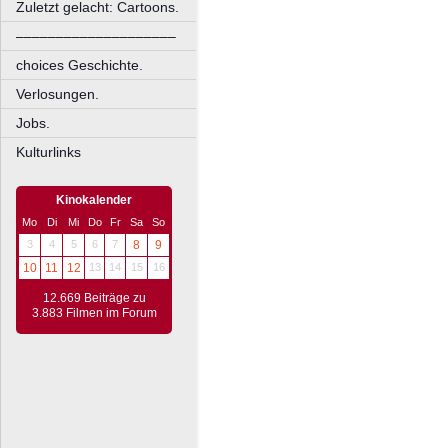
Zuletzt gelacht: Cartoons.
––––––––––––––––––––
choices Geschichte.
Verlosungen.
Jobs.
Kulturlinks
Kinokalender
Mo
Di
Mi
Do
Fr
Sa
So
3
4
5
6
7
8
9
10
11
12
13
14
15
16
12.669 Beiträge zu
3.883 Filmen im Forum