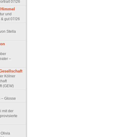
rtrait 07/26
 Himmel
ptur und
 & gut 07/26
von Stella
von
über
eater –
Gesellschaft
Der Kölner
haft
ft (GEW)
 – Glosse
 mit der
rovisierte
Olivia