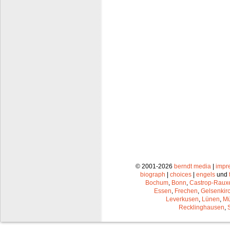
© 2001-2026
berndt media
|
impr
biograph
|
choices
|
engels
und
Bochum
,
Bonn
,
Castrop-Raux
Essen
,
Frechen
,
Gelsenkir
Leverkusen
,
Lünen
,
Mü
Recklinghausen
,