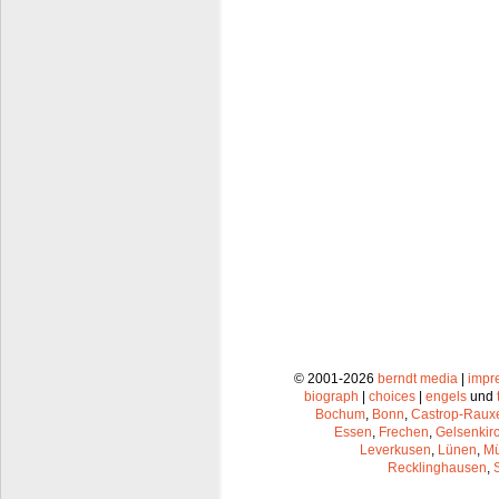
© 2001-2026
berndt media
|
impr
biograph
|
choices
|
engels
und
Bochum
,
Bonn
,
Castrop-Raux
Essen
,
Frechen
,
Gelsenkir
Leverkusen
,
Lünen
,
Mü
Recklinghausen
,