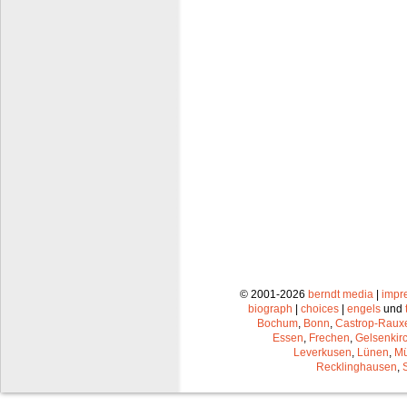
© 2001-2026
berndt media
|
impr
biograph
|
choices
|
engels
und
Bochum
,
Bonn
,
Castrop-Raux
Essen
,
Frechen
,
Gelsenkir
Leverkusen
,
Lünen
,
Mü
Recklinghausen
,