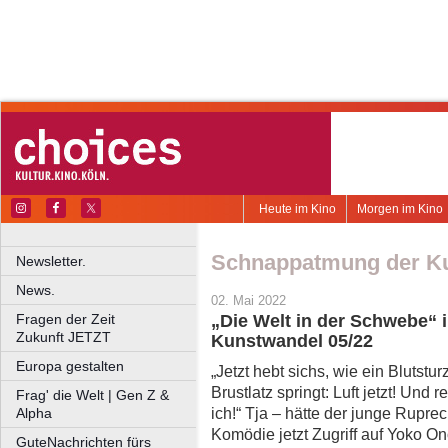
Heute im Kino
Morgen im Kino
Schnappatmung der K
Newsletter.
News.
02. Mai 2022
Fragen der Zeit
„Die Welt in der Schwebe
Zukunft JETZT
Kunstwandel 05/22
Europa gestalten
„Jetzt hebt sichs, wie ein Blutstur
Brustlatz springt: Luft jetzt! Und r
Frag' die Welt | Gen Z &
ich!“ Tja – hätte der junge Ruprec
Alpha
Komödie jetzt Zugriff auf Yoko On
GuteNachrichten fürs