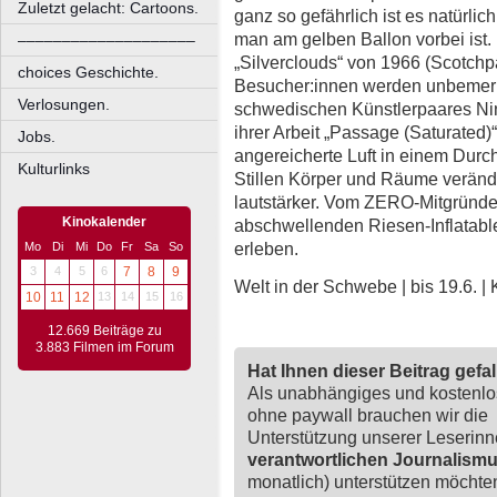
Zuletzt gelacht: Cartoons.
ganz so gefährlich ist es natür
man am gelben Ballon vorbei ist
––––––––––––––––––––
„Silverclouds“ von 1966 (Scotchp
choices Geschichte.
Besucher:innen werden unbemerk
Verlosungen.
schwedischen Künstlerpaares Nin
ihrer Arbeit „Passage (Saturated)
Jobs.
angereicherte Luft in einem Dur
Kulturlinks
Stillen Körper und Räume veränd
lautstärker. Vom ZERO-Mitgründer 
Kinokalender
abschwellenden Riesen-Inflatabl
erleben.
Mo
Di
Mi
Do
Fr
Sa
So
3
4
5
6
7
8
9
Welt in der Schwebe | bis 19.6.
10
11
12
13
14
15
16
12.669 Beiträge zu
3.883 Filmen im Forum
Hat Ihnen dieser Beitrag gefa
Als unabhängiges und kostenl
ohne paywall brauchen wir die
Unterstützung unserer Leserin
verantwortlichen Journalism
monatlich) unterstützen möchten,