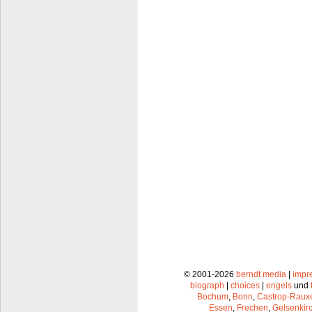
© 2001-2026
berndt media
|
impr
biograph
|
choices
|
engels
und
Bochum
,
Bonn
,
Castrop-Raux
Essen
,
Frechen
,
Gelsenkir