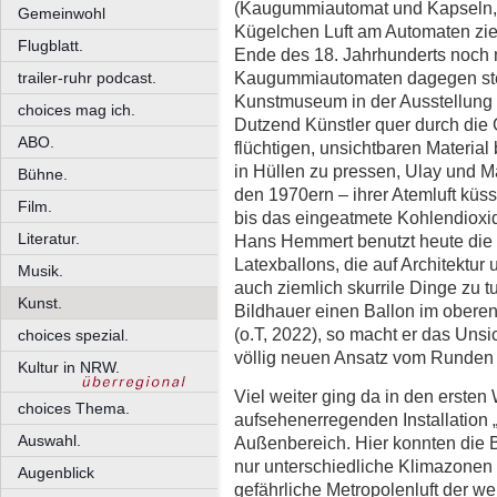
(Kaugummiautomat und Kapseln, 1
Gemeinwohl
Kügelchen Luft am Automaten zie
Flugblatt.
Ende des 18. Jahrhunderts noch 
Kaugummiautomaten dagegen st
trailer-ruhr podcast.
Kunstmuseum in der Ausstellung 
choices mag ich.
Dutzend Künstler quer durch die
ABO.
flüchtigen, unsichtbaren Material 
in Hüllen zu pressen, Ulay und 
Bühne.
den 1970ern – ihrer Atemluft küss
Film.
bis das eingeatmete Kohlendioxid
Literatur.
Hans Hemmert benutzt heute die Lu
Latexballons, die auf Architekt
Musik.
auch ziemlich skurrile Dinge zu t
Kunst.
Bildhauer einen Ballon im obere
(o.T, 2022), so macht er das Unsi
choices spezial.
völlig neuen Ansatz vom Runden 
Kultur in NRW.
Viel weiter ging da in den erste
choices Thema.
aufsehenerregenden Installation 
Auswahl.
Außenbereich. Hier konnten die B
nur unterschiedliche Klimazonen 
Augenblick
gefährliche Metropolenluft der w