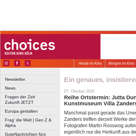
Heute im Kino
Morgen im Kino
Ein genaues, insistier
Newsletter.
News.
07. Oktober 2020
Fragen der Zeit
Reihe Ortstermin: Jutta Du
Zukunft JETZT
Kunstmuseum Villa Zanders
Europa gestalten
Manchmal passt gerade das Unerw
Zanders treffen derzeit Werke de
Frag' die Welt | Gen Z &
Fotografen Martin Rosswog aufe
Alpha
eigentlich nur die Herkunft aus de
GuteNachrichten fürs