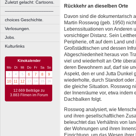
Zuletzt gelacht: Cartoons.
Rückkehr an dieselben Orte
––––––––––––––––––––
Davon sind die dokumentarisch a
choices Geschichte.
Martin Rosswog (geb. 1950) nicht 
Verlosungen.
Lebenssituationen von Anderen un
vorsichtiger Distanz. Sein Leitth
Jobs.
Peripherie, oft auf dem Land und 
Kulturlinks
Großstädtischen und dessen Infras
Abgeschiedenheit heraus von Trad
viel und wiederholt an Orte übera
Kinokalender
deren Bewohnern auf, darf sie und
Mo
Di
Mi
Do
Fr
Sa
So
Aspekt, den er und Jutta Dunkel 
3
4
5
6
7
8
9
wiederholte, durch Standort oder
10
11
12
13
14
15
16
die gleiche Situation. Rosswog 
12.669 Beiträge zu
der Innenräume vor, etwa indem e
3.883 Filmen im Forum
Dachbalken folgt.
Rosswog analysiert, wie Menschen
und ihren gesellschaftlichen Zu
beleuchtet das Verhältnis von l
der Wohnungen und ihren Innenr
Einrichtung, um das Wesen ihrer 