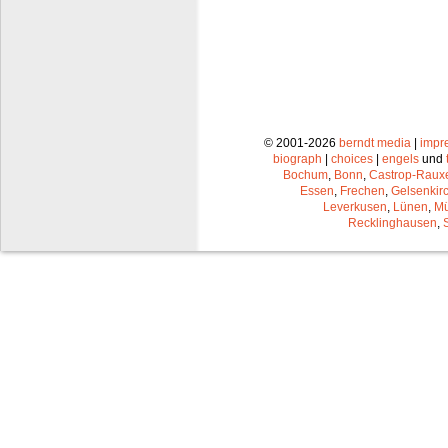
© 2001-2026
berndt media
|
impr
biograph
|
choices
|
engels
und
Bochum
,
Bonn
,
Castrop-Raux
Essen
,
Frechen
,
Gelsenkir
Leverkusen
,
Lünen
,
Mü
Recklinghausen
,