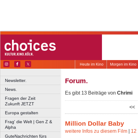
Heute im Kino
Morgen im Kino
Forum.
Newsletter.
News.
Es gibt 13 Beiträge von
Chrimi
Fragen der Zeit
Zukunft JETZT
<<
Europa gestalten
Frag' die Welt | Gen Z &
Million Dollar Baby
Alpha
weitere Infos zu diesem Film
|
12 
GuteNachrichten fürs