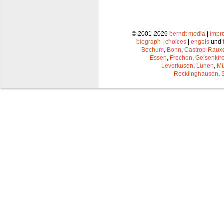
© 2001-2026
berndt media
|
impr
biograph
|
choices
|
engels
und
Bochum
,
Bonn
,
Castrop-Raux
Essen
,
Frechen
,
Gelsenkir
Leverkusen
,
Lünen
,
Mü
Recklinghausen
,