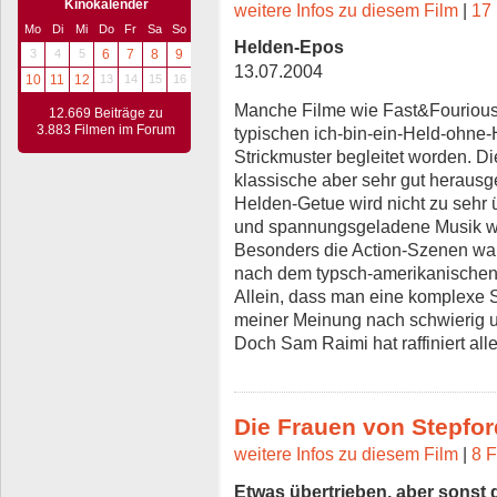
Kinokalender
weitere Infos zu diesem Film
|
17 
Mo
Di
Mi
Do
Fr
Sa
So
Helden-Epos
3
4
5
6
7
8
9
13.07.2004
10
11
12
13
14
15
16
Manche Filme wie Fast&Fourious
12.669 Beiträge zu
3.883 Filmen im Forum
typischen ich-bin-ein-Held-ohne-
Strickmuster begleitet worden. Di
klassische aber sehr gut herausg
Helden-Getue wird nicht zu sehr
und spannungsgeladene Musik wir
Besonders die Action-Szenen ware
nach dem typsch-amerikanischen
Allein, dass man eine komplexe S
meiner Meinung nach schwierig u
Doch Sam Raimi hat raffiniert all
Die Frauen von Stepfor
weitere Infos zu diesem Film
|
8 F
Etwas übertrieben, aber sonst 