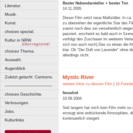
Bester Nebendarsteller + bester Ton
Literatur.
14.11.2005
Musik.
Dieser Film setzt neue Maßstäbe: In ca.
Kunst.
zu übersehen der eigentliche Star des F
zuerst noch dies sei versehentlich wege
choices spezial.
passiert, erscheint es bald auch in Szen
verfolgt den Zuschauer im weiteren Verla
Kultur in NRW.
sich nun auch noch).Das so etwas die A
klar. Ob "Der Duft von Lavender" ohne d
choices Thema.
allerdings nicht.
Auswahl.
Augenblick
Mystic River
Zuletzt gelacht: Cartoons.
weitere Infos zu diesem Film
|
16 Forenb
––––––––––––––––––––
fesselnd
choices Geschichte.
10.08.2004
Verlosungen.
Seit langem hat mich kein Film mehr so 
Jobs.
erzeugt eine erdrückende Atmosphäre, d
kontinuierlich steigert.
Kulturlinks