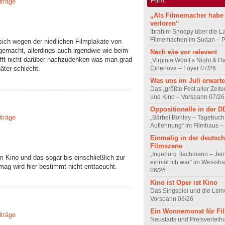
iträge
„Als Filmemacher habe 
verloren“
Ibrahim Snoopy über die L
Filmemachen im Sudan – Po
sich wegen der niedlichen Filmplakate von
 gemacht, allerdings auch irgendwie wie beim
Nach wie vor relevant
ft nicht darüber nachzudenken was man grad
„Virginia Woolf’s Night & D
Cinenova – Foyer 07/26
äter schlecht.
Was uns im Juli erwarte
Das „größte Fest aller Zeite
und Kino – Vorspann 07/26
Oppositionelle in der 
iträge
„Bärbel Bohley – Tagebuch
Auflehnung“ im Filmhaus –
Einmalig in der deutsc
Filmszene
„Ingeborg Bachmann – Jem
m Kino und das sogar bis einschließlich zur
einmal ich war“ im Weissha
g wird hier bestimmt nicht enttaeucht.
06/26
Kino ist Oper ist Kino
Das Singspiel und die Lei
Vorspann 06/26
Ein Wonnemonat für Fi
iträge
Neustarts und Preisverlei