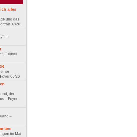
ich alles
age und das
rtrait 07/26
ay“ im
t
n“, Fußball
DDR
 einer
 Foyer 06/26
hen
and, der
us – Foyer
nwand –
lmfans
hungen im Mai