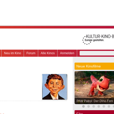
Neu im Kino
Forum
Alle Kinos
Anmelden
Neue Kinofilme
PAW Patrol: Der Dino-Film
Film.