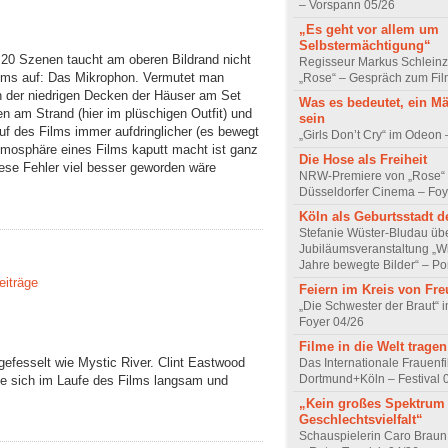
– Vorspann 05/26
„Es geht vor allem um
Selbstermächtigung“
 20 Szenen taucht am oberen Bildrand nicht
Regisseur Markus Schleinz
ilms auf: Das Mikrophon. Vermutet man
„Rose“ – Gespräch zum Fil
n der niedrigen Decken der Häuser am Set
Was es bedeutet, ein M
en am Strand (hier im plüschigen Outfit) und
sein
uf des Films immer aufdringlicher (es bewegt
„Girls Don’t Cry“ im Odeon
tmosphäre eines Films kaputt macht ist ganz
Die Hose als Freiheit
iese Fehler viel besser geworden wäre
NRW-Premiere von „Rose“
Düsseldorfer Cinema – Foy
Köln als Geburtsstadt d
Stefanie Wüster-Bludau übe
Jubiläumsveranstaltung „Wi
Jahre bewegte Bilder“ – Por
eiträge
Feiern im Kreis von Fr
„Die Schwester der Braut“ 
Foyer 04/26
Filme in die Welt tragen
gefesselt wie Mystic River. Clint Eastwood
Das Internationale Frauenfi
Dortmund+Köln – Festival 
ie sich im Laufe des Films langsam und
„Kein großes Spektrum
Geschlechtsvielfalt“
Schauspielerin Caro Braun