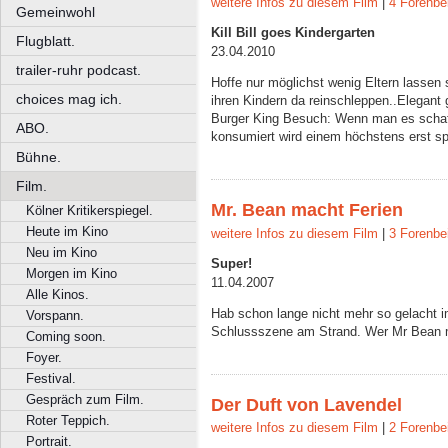
weitere Infos zu diesem Film
|
4 Forenbe
Gemeinwohl
Kill Bill goes Kindergarten
Flugblatt.
23.04.2010
trailer-ruhr podcast.
Hoffe nur möglichst wenig Eltern lassen 
choices mag ich.
ihren Kindern da reinschleppen..Elegant
Burger King Besuch: Wenn man es schaf
ABO.
konsumiert wird einem höchstens erst sp
Bühne.
Film.
Mr. Bean macht Ferien
Kölner Kritikerspiegel.
Heute im Kino
weitere Infos zu diesem Film
|
3 Forenbe
Neu im Kino
Super!
Morgen im Kino
11.04.2007
Alle Kinos.
Hab schon lange nicht mehr so gelacht i
Vorspann.
Schlussszene am Strand. Wer Mr Bean ma
Coming soon.
Foyer.
Festival.
Gespräch zum Film.
Der Duft von Lavendel
Roter Teppich.
weitere Infos zu diesem Film
|
2 Forenbe
Portrait.