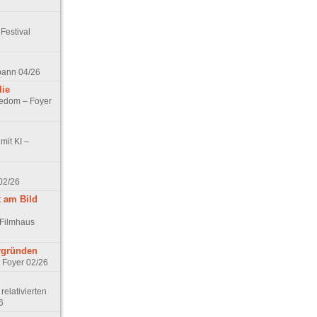
Festival
spann 04/26
lie
nedom – Foyer
mit KI –
02/26
t am Bild
 Filmhaus
ergründen
– Foyer 02/26
elativierten
6