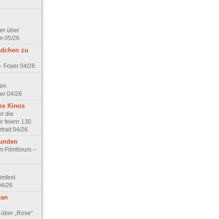
er über
m 05/26
ädchen zu
 – Foyer 04/26
 im
er 04/26
es Kinos
r die
r feiern 130
trait 04/26
eunden
im Filmforum –
lmfest
04/26
 an
 über „Rose“