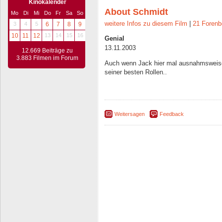
Kinokalender
About Schmidt
Mo
Di
Mi
Do
Fr
Sa
So
weitere Infos zu diesem Film
|
21 Forenb
3
4
5
6
7
8
9
10
11
12
13
14
15
16
Genial
13.11.2003
12.669 Beiträge zu
3.883 Filmen im Forum
Auch wenn Jack hier mal ausnahmsweise 
seiner besten Rollen..
Weitersagen
Feedback