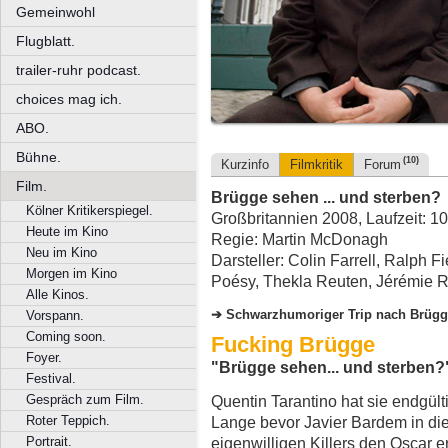
Gemeinwohl
Flugblatt.
trailer-ruhr podcast.
choices mag ich.
ABO.
Bühne.
(10)
Kurzinfo
Filmkritik
Forum
Film.
Brügge sehen ... und sterben?
Kölner Kritikerspiegel.
Großbritannien 2008, Laufzeit: 1
Heute im Kino
Regie: Martin McDonagh
Neu im Kino
Darsteller: Colin Farrell, Ralph
Morgen im Kino
Poésy, Thekla Reuten, Jérémie 
Alle Kinos.
Schwarzhumoriger Trip nach Brüg
Vorspann.
Coming soon.
Fucking Brügge
Foyer.
"Brügge sehen... und sterben?
Festival.
Gespräch zum Film.
Quentin Tarantino hat sie endgülti
Roter Teppich.
Lange bevor Javier Bardem in die
Portrait.
eigenwilligen Killers den Oscar e