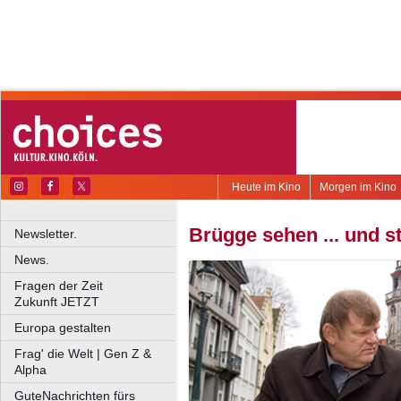
Heute im Kino
Morgen im Kino
Brügge sehen ... und s
Newsletter.
News.
Fragen der Zeit
Zukunft JETZT
Europa gestalten
Frag' die Welt | Gen Z &
Alpha
GuteNachrichten fürs