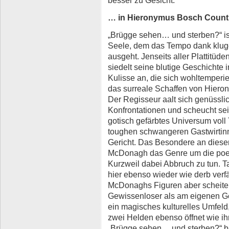
besser zu Gesicht.
… in Hieronymus Bosch Count
„Brügge sehen… und sterben?“ ist
Seele, dem das Tempo dank kluge
ausgeht. Jenseits aller Plattitüd
siedelt seine blutige Geschichte 
Kulisse an, die sich wohltemperie
das surreale Schaffen von Hieron
Der Regisseur aalt sich genüssl
Konfrontationen und scheucht se
gotisch gefärbtes Universum vol
toughen schwangeren Gastwirtinn
Gericht. Das Besondere an dieser
McDonagh das Genre um die poeti
Kurzweil dabei Abbruch zu tun. Ta
hier ebenso wieder wie derb verfä
McDonaghs Figuren aber scheiter
Gewissenloser als am eigenen Ge
ein magisches kulturelles Umfeld
zwei Helden ebenso öffnet wie ih
„Brügge sehen… und sterben?“ bl