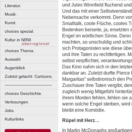
und Jules Winnfield fluchend und t
Literatur.
Und das mit einer Selbstverständli
Musik.
Nebensache verkommt. Denn vor a
Kunst.
Smalltalk, coole Flüche, cooles 
Bedenken beiseite, ja, ersetzten 
choices spezial.
Engel im wörtlichen Sinne. Denn 
Kultur in NRW.
machten, so unschuldig und schlic
sich Protagonisten wie diese übe
choices Thema.
und ihre Taten zu rechtfertigen.
Auswahl.
selbst verpflichtet, verantwortun
Das Kino nahm sich in den letzte
Augenblick
dankbar an. Zuletzt durfte Pierce
Zuletzt gelacht: Cartoons.
Margaritas“ selbstironisch den Pro
––––––––––––––––––––
Zuschauer ihre Taten vergibt, d
zugleich wenig Mitgefühl hinterlä
choices Geschichte.
ihrem Morden fehlen, fehlen sie a
Verlosungen.
wenn solche Engel sterben, wird 
bleibt eine Komödie.
Jobs.
Kulturlinks
Rüpel mit Herz…
In Martin McDonaghs großartigem