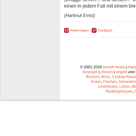
einen in jedem Fall mit einem bre
(Hartmut Ernst)
Weitersagen
Feedback
© 2001-2026
berndt media
|
impr
biograph
|
choices
|
engels
und
Bochum
,
Bonn
,
Castrop-Raux
Essen
,
Frechen
,
Gelsenkir
Leverkusen
,
Lünen
,
Mü
Recklinghausen
,