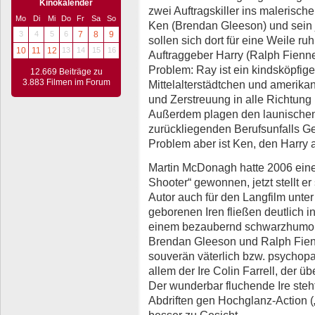
Kinokalender
zwei Auftragskiller ins malerisch
Mo
Di
Mi
Do
Fr
Sa
So
Ken (Brendan Gleeson) und sein j
3
4
5
6
7
8
9
sollen sich dort für eine Weile ruh
10
11
12
13
14
15
16
Auftraggeber Harry (Ralph Fienne
Problem: Ray ist ein kindsköpfiger
12.669 Beiträge zu
3.883 Filmen im Forum
Mittelalterstädtchen und amerikan
und Zerstreuung in alle Richtung u
Außerdem plagen den launischen
zurückliegenden Berufsunfalls G
Problem aber ist Ken, den Harry a
Martin McDonagh hatte 2006 einen
Shooter“ gewonnen, jetzt stellt e
Autor auch für den Langfilm unte
geborenen Iren fließen deutlich i
einem bezaubernd schwarzhumo
Brendan Gleeson und Ralph Fien
souverän väterlich bzw. psychopat
allem der Ire Colin Farrell, der 
Der wunderbar fluchende Ire ste
Abdriften gen Hochglanz-Action („