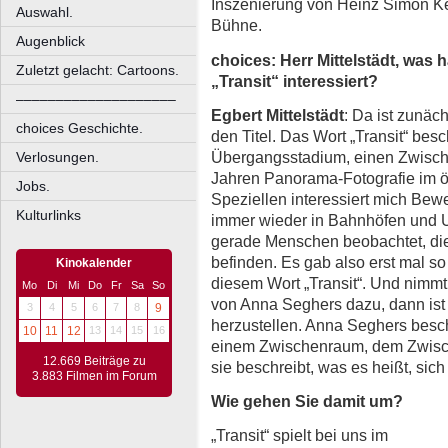
Inszenierung von Heinz Simon Kel
Auswahl.
Bühne.
Augenblick
choices: Herr Mittelstädt, was 
Zuletzt gelacht: Cartoons.
„Transit“ interessiert?
––––––––––––––––––––
Egbert Mittelstädt
: Da ist zunäc
choices Geschichte.
den Titel. Das Wort „Transit“ besc
Übergangsstadium, einen Zwische
Verlosungen.
Jahren Panorama-Fotografie im ö
Jobs.
Speziellen interessiert mich Bew
Kulturlinks
immer wieder in Bahnhöfen und U
gerade Menschen beobachtet, di
befinden. Es gab also erst mal so
Kinokalender
diesem Wort „Transit“. Und nimm
Mo
Di
Mi
Do
Fr
Sa
So
von Anna Seghers dazu, dann ist
3
4
5
6
7
8
9
herzustellen. Anna Seghers besch
10
11
12
13
14
15
16
einem Zwischenraum, dem Zwisch
12.669 Beiträge zu
sie beschreibt, was es heißt, sic
3.883 Filmen im Forum
Wie gehen Sie damit um?
„Transit“ spielt bei uns im