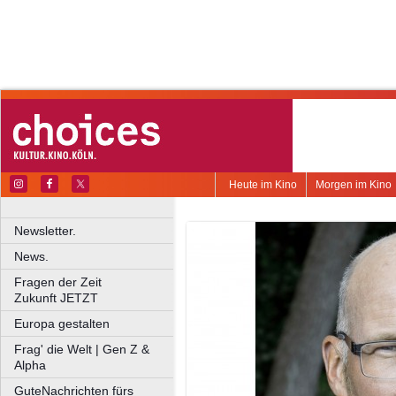
Heute im Kino
Morgen im Kino
Newsletter.
News.
Fragen der Zeit
Zukunft JETZT
Europa gestalten
Frag' die Welt | Gen Z &
Alpha
GuteNachrichten fürs