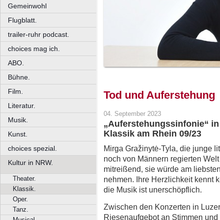
Gemeinwohl
Flugblatt.
trailer-ruhr podcast.
choices mag ich.
ABO.
Bühne.
Film.
Tod und Auferstehung
Literatur.
04. September 2023
Musik.
„Auferstehungssinfonie“ in
Klassik am Rhein 09/23
Kunst.
Mirga Gražinytė-Tyla, die junge li
choices spezial.
noch von Männern regierten Welt de
Kultur in NRW.
mitreißend, sie würde am liebste
Theater.
nehmen. Ihre Herzlichkeit kennt 
Klassik.
die Musik ist unerschöpflich.
Oper.
Zwischen den Konzerten in Luzern
Tanz.
Riesenaufgebot an Stimmen und 
Musical.