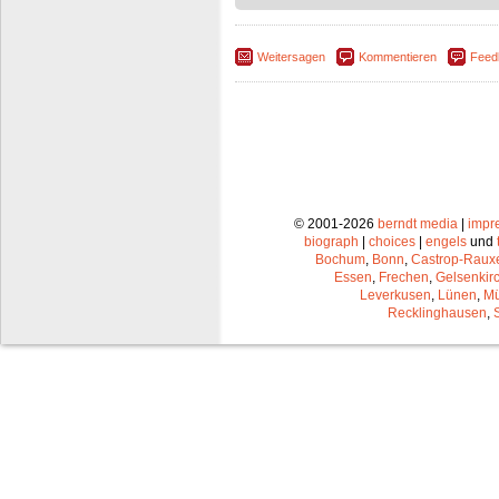
Weitersagen
Kommentieren
Feed
© 2001-2026
berndt media
|
impr
biograph
|
choices
|
engels
und
Bochum
,
Bonn
,
Castrop-Raux
Essen
,
Frechen
,
Gelsenkir
Leverkusen
,
Lünen
,
Mü
Recklinghausen
,