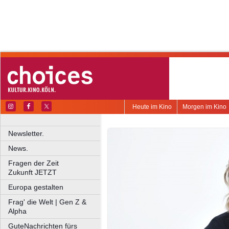
Heute im Kino
Morgen im Kino
Newsletter.
News.
Fragen der Zeit
Zukunft JETZT
Europa gestalten
Frag' die Welt | Gen Z &
Alpha
GuteNachrichten fürs