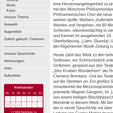
eine Herzensangelegenheit zu pr
Musik.
mit den Münchner Philharmoniker
Kunst.
Philharmonischen Chor die neue 
choices Thema.
weihen durfte: Mahlers „Auferste
Auswahl.
Werden und Vergehen, mit 90 Min
Sinfonien, rekordverdächtig in vie
Augenblick
und Kenner im ausgehenden 19. 
Zuletzt gelacht: Cartoons.
Überforderung. „Lärm, Skandal, Un
der Allgemeinen Musik-Zeitung n
––––––––––––––––––––
choices Geschichte.
Heute zählt das Werk zu den beli
Sinfonien, ein Schmuckstück un
Verlosungen.
Sinfonien, gespeist aus den Tex
Jobs.
„Des Knaben Wunderhorn“ der Ro
Kulturlinks
Clemens Brentano. Und wo Texte
auf die Stimmen an. Ein großes So
verantwortet die Mezzosopranist
Kinokalender
prämierte Wagner-Sängerin, im „Ur
Mo
Di
Mi
Do
Fr
Sa
So
von einem heiligen Blechbläserch
3
4
5
6
7
8
9
Momente in diesem Werk. Mit d
10
11
12
13
14
15
16
der in seiner Geschichte vor übe
12.669 Beiträge zu
Leitung von Gustav Mahler musizie