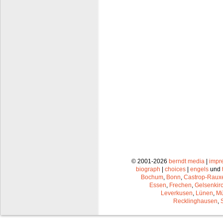
© 2001-2026
berndt media
|
impr
biograph
|
choices
|
engels
und
Bochum
,
Bonn
,
Castrop-Raux
Essen
,
Frechen
,
Gelsenkir
Leverkusen
,
Lünen
,
Mü
Recklinghausen
,