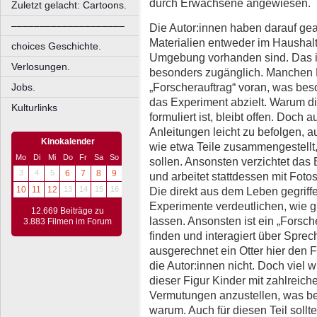
durch Erwachsene angewiesen.
Zuletzt gelacht: Cartoons.
––––––––––––––––––––
Die Autor:innen haben darauf gea
Materialien entweder im Haushalt
choices Geschichte.
Umgebung vorhanden sind. Das is
Verlosungen.
besonders zugänglich. Manchen Ex
„Forscherauftrag“ voran, was beso
Jobs.
das Experiment abzielt. Warum die
Kulturlinks
formuliert ist, bleibt offen. Doch a
Anleitungen leicht zu befolgen, a
Kinokalender
wie etwa Teile zusammengestellt,
Mo
Di
Mi
Do
Fr
Sa
So
sollen. Ansonsten verzichtet das 
3
4
5
6
7
8
9
und arbeitet stattdessen mit Fot
Die direkt aus dem Leben gegrif
10
11
12
13
14
15
16
Experimente verdeutlichen, wie gu
12.669 Beiträge zu
lassen. Ansonsten ist ein „Forsch
3.883 Filmen im Forum
finden und interagiert über Spr
ausgerechnet ein Otter hier den F
die Autor:innen nicht. Doch viel w
dieser Figur Kinder mit zahlreic
Vermutungen anzustellen, was b
warum. Auch für diesen Teil soll