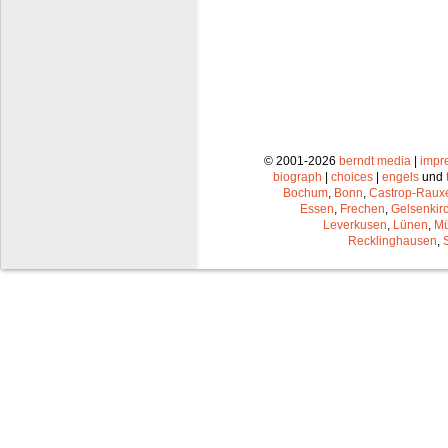
© 2001-2026
berndt media
|
impr
biograph
|
choices
|
engels
und
Bochum
,
Bonn
,
Castrop-Raux
Essen
,
Frechen
,
Gelsenkir
Leverkusen
,
Lünen
,
Mü
Recklinghausen
,