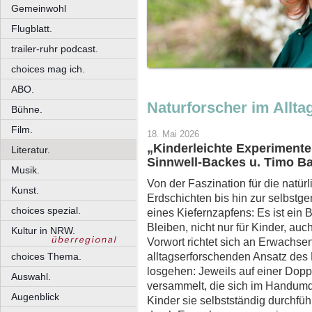
Gemeinwohl
Flugblatt.
trailer-ruhr podcast.
choices mag ich.
ABO.
Naturforscher im Allta
Bühne.
Film.
18. Mai 2026
„Kinderleichte Experimente
Literatur.
Sinnwell-Backes u. Timo Ba
Musik.
Von der Faszination für die natürl
Kunst.
Erdschichten bis hin zur selbstg
choices spezial.
eines Kiefernzapfens: Es ist ein
Bleiben, nicht nur für Kinder, au
Kultur in NRW.
Vorwort richtet sich an Erwachsen
alltagserforschenden Ansatz des
choices Thema.
losgehen: Jeweils auf einer Dopp
Auswahl.
versammelt, die sich im Handum
Augenblick
Kinder sie selbstständig durchfüh