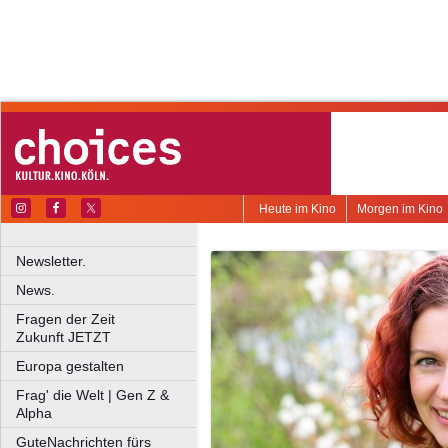
Heute im Kino
Morgen im Kino
Newsletter.
News.
Fragen der Zeit
Zukunft JETZT
Europa gestalten
Frag' die Welt | Gen Z &
Alpha
GuteNachrichten fürs