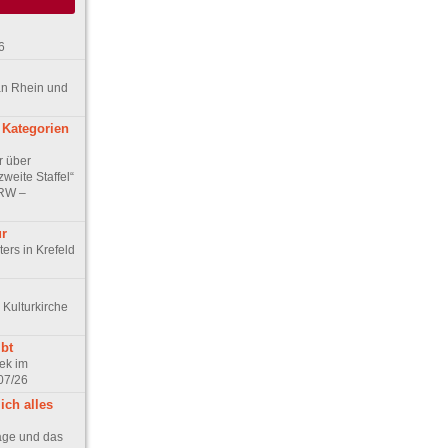
6
an Rhein und
 Kategorien
r über
weite Staffel“
NRW –
ur
ers in Krefeld
 Kulturkirche
bt
ek im
07/26
ich alles
age und das