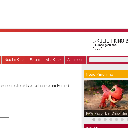
Neu im Kino
Forum
Alle Kinos
Anmelden
Neue Kinofilme
besondere die aktive Teilnahme am Forum)
PAW Patrol: Der Dino-Film
Aktuell