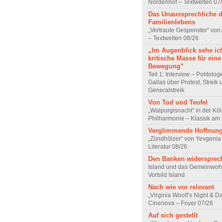
Nordenhof – Textwelten 07
Das Unaussprechliche 
Familienlebens
„Vertraute Gespenster“ vo
– Textwelten 08/26
„Im Augenblick sehe ic
kritische Masse für eine
Bewegung“
Teil 1: Interview – Politolo
Gallas über Protest, Streik
Generalstreik
Von Tod und Teufel
„Walpurgisnacht“ in der Kö
Philharmonie – Klassik am
Verglimmende Hoffnun
„Zündhölzer“ von Yevgenia
Literatur 08/26
Den Banken widersprec
Island und das Gemeinwoh
Vorbild Island
Nach wie vor relevant
„Virginia Woolf’s Night & D
Cinenova – Foyer 07/26
Auf sich gestellt