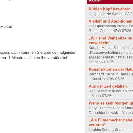
Kühlen Kopf bewahren
Holgers letzte Worte – 08/2
Vielfalt und Ambitionen
Die Opernsaison 2026/27 
 werden)
Ruhr - Oper in NRW 07/26
„Wir sind Weltspitze im
entwickeln“
Kurator Marcel Schumache
 haben, dann kommen Sie über den folgenden
„Klassenverhältnisse – die z
am Aachener Kunsthaus 
ca. 1 Minute und ist selbstverständlich
Interview 07/26
Konstruktionen der Nat
Bernhard Fuchs in Haus Est
– Kunst in NRW 07/26
Aus der Zeit gefallen
Ron Sexsmith in der Kölner
– Musik 07/26
Wenn es kein Morgen gi
Derya Yıldırım & Grup Şimş
Düsseldorfer zakk – Musik 
„Als Filmemacher habe 
verloren“
Ibrahim Snoopy über die L