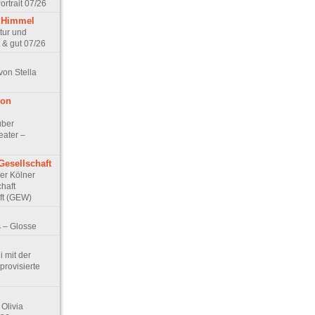
rtrait 07/26
 Himmel
ptur und
 & gut 07/26
von Stella
von
über
eater –
Gesellschaft
Der Kölner
haft
ft (GEW)
 – Glosse
 mit der
rovisierte
Olivia