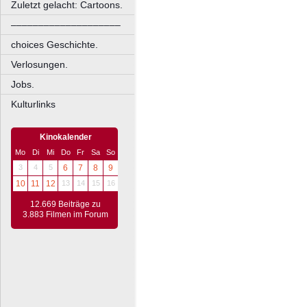
Zuletzt gelacht: Cartoons.
––––––––––––––––––––
choices Geschichte.
Verlosungen.
Jobs.
Kulturlinks
Kinokalender
Mo
Di
Mi
Do
Fr
Sa
So
3
4
5
6
7
8
9
10
11
12
13
14
15
16
12.669 Beiträge zu
3.883 Filmen im Forum