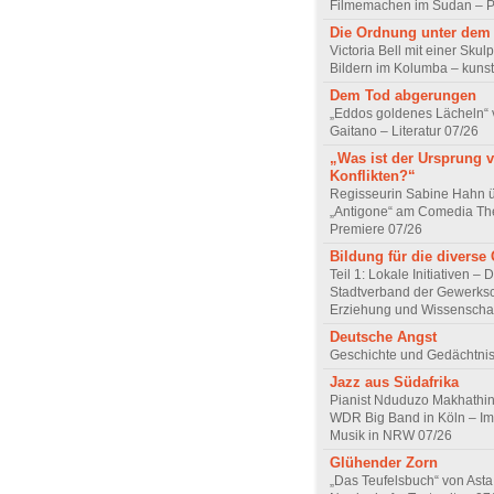
Filmemachen im Sudan – Po
Die Ordnung unter dem
Victoria Bell mit einer Skul
Bildern im Kolumba – kunst
Dem Tod abgerungen
„Eddos goldenes Lächeln“ 
Gaitano – Literatur 07/26
„Was ist der Ursprung 
Konflikten?“
Regisseurin Sabine Hahn 
„Antigone“ am Comedia Th
Premiere 07/26
Bildung für die diverse 
Teil 1: Lokale Initiativen – 
Stadtverband der Gewerksc
Erziehung und Wissenscha
Deutsche Angst
Geschichte und Gedächtnis
Jazz aus Südafrika
Pianist Nduduzo Makhathini
WDR Big Band in Köln – Imp
Musik in NRW 07/26
Glühender Zorn
„Das Teufelsbuch“ von Asta 