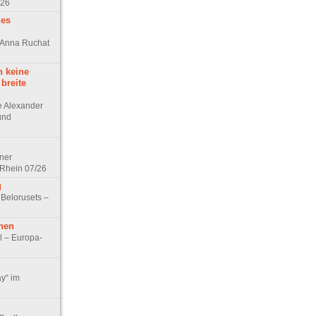
/26
des
n Anna Ruchat
h keine
 breite
ge Alexander
 und
lner
 Rhein 07/26
g
 Belorusets –
hen
l – Europa-
ay“ im