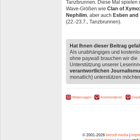
Tanzbrunnen. Diese Mal spielen 
Wave-Größen wie
Clan of Xymo
Nephilim
, aber auch
Esben and 
(22.-23.7., Tanzbrunnen).
Hat Ihnen dieser Beitrag gefa
Als unabhängiges und kostenl
ohne paywall brauchen wir die
Unterstützung unserer Leserin
verantwortlichen Journalism
monatlich) unterstützen möchten,
Weitersagen
Kommentieren
Feed
© 2001-2026
berndt media
|
impr
biograph
|
choices
|
engels
und