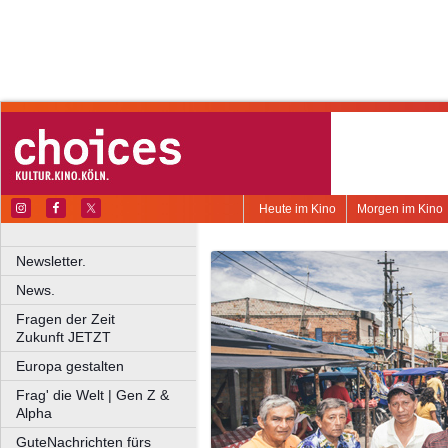
Heute im Kino
Morgen im Kino
Newsletter.
News.
Fragen der Zeit
Zukunft JETZT
Europa gestalten
Frag' die Welt | Gen Z &
Alpha
GuteNachrichten fürs