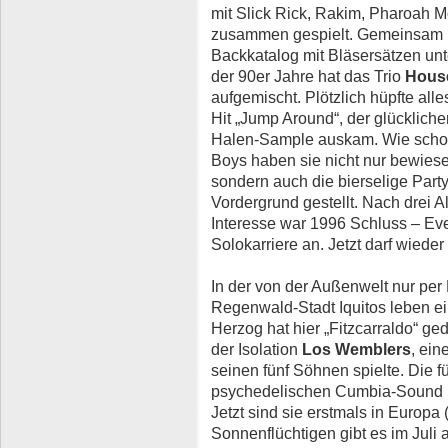
mit Slick Rick, Rakim, Pharoah 
zusammen gespielt. Gemeinsam mi
Backkatalog mit Bläsersätzen unte
der 90er Jahre hat das Trio
House
aufgemischt. Plötzlich hüpfte alle
Hit „Jump Around“, der glücklic
Halen-Sample auskam. Wie schon 
Boys haben sie nicht nur bewies
sondern auch die bierselige Party
Vordergrund gestellt. Nach dre
Interesse war 1996 Schluss – Ever
Solokarriere an. Jetzt darf wiede
In der von der Außenwelt nur per
Regenwald-Stadt Iquitos leben e
Herzog hat hier „Fitzcarraldo“ ged
der Isolation
Los Wemblers
, ein
seinen fünf Söhnen spielte. Die f
psychedelischen Cumbia-Sound n
Jetzt sind sie erstmals in Europa (
Sonnenflüchtigen gibt es im Juli