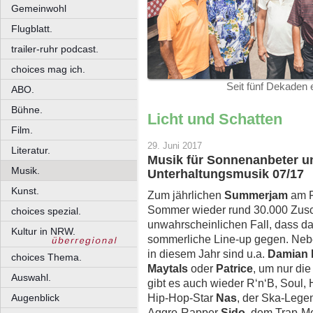
Gemeinwohl
Flugblatt.
trailer-ruhr podcast.
choices mag ich.
Seit fünf Dekaden
ABO.
Bühne.
Licht und Schatten
Film.
29. Juni 2017
Literatur.
Musik für Sonnenanbeter un
Musik.
Unterhaltungsmusik 07/17
Kunst.
Zum jährlichen
Summerjam
am F
Sommer wieder rund 30.000 Zusch
choices spezial.
unwahrscheinlichen Fall, dass das
Kultur in NRW.
sommerliche Line-up gegen. Nebe
in diesem Jahr sind u.a.
Damian 
choices Thema.
Maytals
oder
Patrice
, um nur di
Auswahl.
gibt es auch wieder R‘n‘B, Soul,
Hip-Hop-Star
Nas
, der Ska-Leg
Augenblick
Aggro-Rapper
Sido
, dem Trap-M