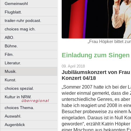
Gemeinwohl
Flugblatt.
trailer-ruhr podcast.
choices mag ich.
ABO.
„Frau Höpker bittet z
Bühne.
Einladung zum Singen
Film.
Literatur.
09. April 2018
Musik.
Jubiläumskonzert von Frau
Konzert 04/18
Kunst.
„Sommer 2007 hatte ich bei der 
choices spezial.
wieder einmal gemerkt, dass die 
Kultur in NRW.
unterschiedliche Genres, es aber
habe ich reagiert und 2008 in ein
choices Thema.
Besucher probeweise zu einem Mi
Auswahl.
eingeladen. Daraus ist in Null 
geworden“, erzählt Katrin Höpker
Augenblick
einer Mischung aus bekannten Ev