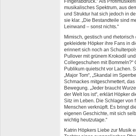
Fingerabdruck.“ Als Profimusikerin
musikalisches Spektrum, aus dem
und Struktur hat sich jedoch in de
sie klar. „Die Bestandteile sind 
Leinwand – sonst nichts.“
Mimisch, gestisch und rhetorisch 
gekleidete Höpker ihre Fans in di
erinnert sich noch an Schulterpol
Pullover mit grünem Krokodil un
Collegeschuhen mit Bommeln?“ Of
Publikum quietscht vor Lachen. 
„Major Tom“, „Skandal im Sperrbez
Schmackes mitgeschmettert, das
Bewegung. „Jeder braucht Wurzel
der Welt los ist“, erklärt Höpker 
Sitz im Leben. Die Schlager von f
Menschen verknüpft. Es bringt di
eigenen Geschichte, mit sich selb
wichtig heutzutage.“
Katrin Höpkers Liebe zur Musik erk