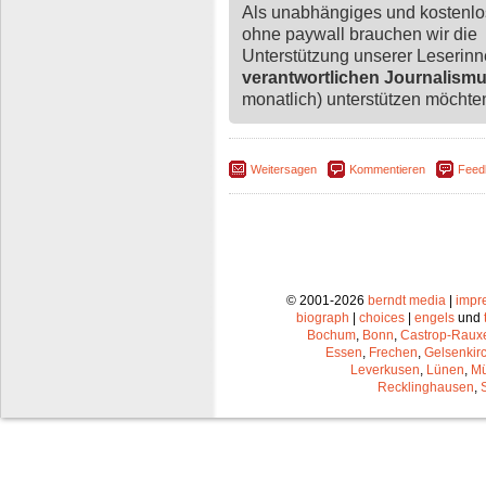
Als unabhängiges und kostenl
ohne paywall brauchen wir die
Unterstützung unserer Leserin
verantwortlichen Journalism
monatlich) unterstützen möchten,
Weitersagen
Kommentieren
Feed
© 2001-2026
berndt media
|
impr
biograph
|
choices
|
engels
und
Bochum
,
Bonn
,
Castrop-Raux
Essen
,
Frechen
,
Gelsenkir
Leverkusen
,
Lünen
,
Mü
Recklinghausen
,