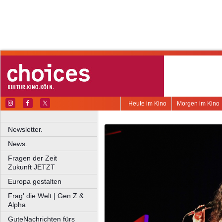
Heute im Kino
Morgen im Kino
Newsletter.
News.
Fragen der Zeit
Zukunft JETZT
Europa gestalten
Frag' die Welt | Gen Z &
Alpha
GuteNachrichten fürs