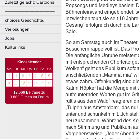
Zuletzt gelacht: Cartoons.
Popsongs und Medleys basiert. D
––––––––––––––––––––
Bühnenleinwand eingeblendet, so
Inzwischen tourt sie seit 10 Jahre
choices Geschichte.
Gesang“ erfolgreich durch die Lan
Verlosungen.
Säle.
Jobs.
So am Samstag auch im Theater 
Kulturlinks
Besuchern rappelvoll ist. Das Pr
Die anfängliche Unruhe meistert
mit entsprechenden Chorleiterges
Kinokalender
Wolken“ geht das Publikum sofort
Mo
Di
Mi
Do
Fr
Sa
So
anschließenden „Mamma mia“ wi
3
4
5
6
7
8
9
etwas zahm. Offenkundig sind die
10
11
12
13
14
15
16
Katrin Höpker hat die Menge mit
12.669 Beiträge zu
aufmunternden Worten gut im Grif
3.883 Filmen im Forum
ruft‘s aus dem Wald“ reagieren d
„Tulpen aus Amsterdam“, das nur 
unter und schunkeln mit. „Ich st
neu zusammen. Während des Konz
nach Stimmung und Publikum aus“
Vorgehensweise. „Jeder Abend ist