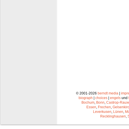
© 2001-2026
berndt media
|
impr
biograph
|
choices
|
engels
und
Bochum
,
Bonn
,
Castrop-Raux
Essen
,
Frechen
,
Gelsenkir
Leverkusen
,
Lünen
,
Mü
Recklinghausen
,