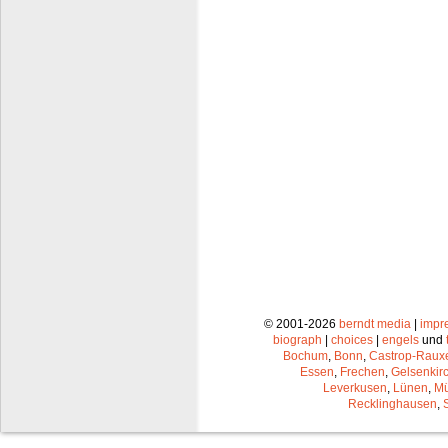
© 2001-2026
berndt media
|
impr
biograph
|
choices
|
engels
und
Bochum
,
Bonn
,
Castrop-Raux
Essen
,
Frechen
,
Gelsenkir
Leverkusen
,
Lünen
,
Mü
Recklinghausen
,