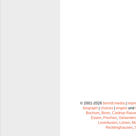
© 2001-2026
berndt media
|
impr
biograph
|
choices
|
engels
und
Bochum
,
Bonn
,
Castrop-Raux
Essen
,
Frechen
,
Gelsenkir
Leverkusen
,
Lünen
,
Mü
Recklinghausen
,