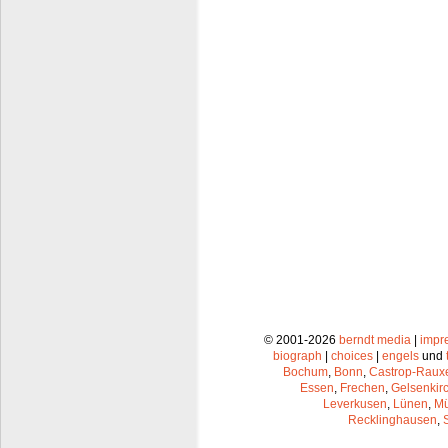
© 2001-2026
berndt media
|
impr
biograph
|
choices
|
engels
und
Bochum
,
Bonn
,
Castrop-Raux
Essen
,
Frechen
,
Gelsenkir
Leverkusen
,
Lünen
,
Mü
Recklinghausen
,