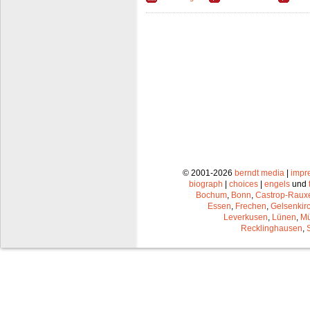
© 2001-2026
berndt media
|
impr
biograph
|
choices
|
engels
und
Bochum
,
Bonn
,
Castrop-Raux
Essen
,
Frechen
,
Gelsenkir
Leverkusen
,
Lünen
,
Mü
Recklinghausen
,