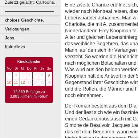
Zuletzt gelacht: Cartoons.
Eine zweite Chance eröffnet sic
wieder nach Montreal reisen, di
––––––––––––––––––––
Lebenspartner Johannes. Man wir
choices Geschichte.
Charlotte, die mit A. zusammenleb
Verlosungen.
Niederländerin Emy Koopman teilt
Alter und gleichen Lebenshinterg
Jobs.
das weibliche Begehren, das unab
Kulturlinks
Mann, auf den sich ihr Verlangen 
versteht. So werden die Nachricht
Kinokalender
nach möglichen Botschaften und 
Was wird aus den beiden werde
Mo
Di
Mi
Do
Fr
Sa
So
Koopman hält die Antwort in der
3
4
5
6
7
8
9
Gegenstand ihrer Geschichte wir
10
11
12
13
14
15
16
und die Rollen, die Männer und F
12.669 Beiträge zu
noch einnehmen.
3.883 Filmen im Forum
Der Roman besteht aus dem Dialog
Und der liest sich wie ein faszi
einen Gedankenaustausch mit Gei
Simone de Beauvoir, Jacques Laca
das mit dem Begehren, wann wird
hinterlässt es in der eigenen Psy