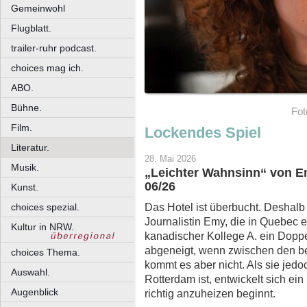
Gemeinwohl
Flugblatt.
trailer-ruhr podcast.
choices mag ich.
ABO.
Bühne.
Fot
Film.
Lockendes Spiel
Literatur.
28. Mai 2026
Musik.
„Leichter Wahnsinn“ von 
06/26
Kunst.
Das Hotel ist überbucht. Deshalb
choices spezial.
Journalistin Emy, die in Quebec e
Kultur in NRW.
kanadischer Kollege A. ein Doppe
abgeneigt, wenn zwischen den b
choices Thema.
kommt es aber nicht. Als sie jedoc
Auswahl.
Rotterdam ist, entwickelt sich ei
Augenblick
richtig anzuheizen beginnt.