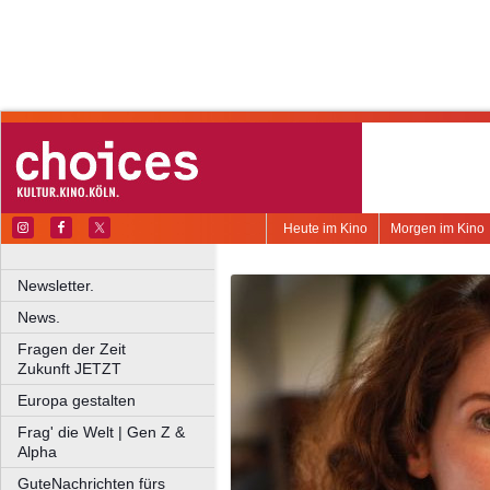
Heute im Kino
Morgen im Kino
Newsletter.
News.
Fragen der Zeit
Zukunft JETZT
Europa gestalten
Frag' die Welt | Gen Z &
Alpha
GuteNachrichten fürs