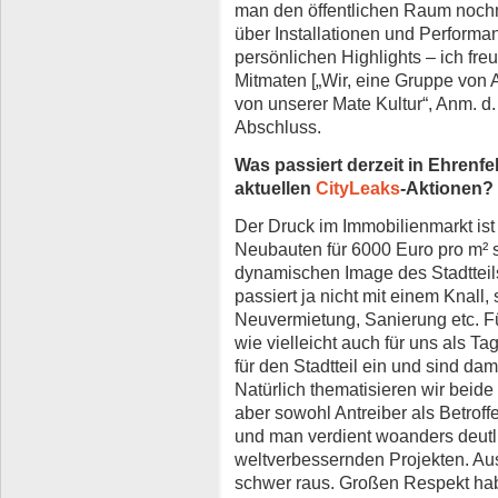
man den öffentlichen Raum noch
über Installationen und Performan
persönlichen Highlights – ich fr
Mitmaten [„Wir, eine Gruppe von A
von unserer Mate Kultur“, Anm. d.
Abschluss.
Was passiert derzeit in Ehrenfel
aktuellen
CityLeaks
-Aktionen?
Der Druck im Immobilienmarkt ist
Neubauten für 6000 Euro pro m² s
dynamischen Image des Stadtteils
passiert ja nicht mit einem Knall
Neuvermietung, Sanierung etc. Fü
wie vielleicht auch für uns als T
für den Stadtteil ein und sind da
Natürlich thematisieren wir beid
aber sowohl Antreiber als Betrof
und man verdient woanders deutlic
weltverbessernden Projekten. A
schwer raus. Großen Respekt ha