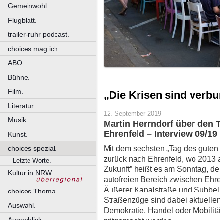
Gemeinwohl
Flugblatt.
trailer-ruhr podcast.
choices mag ich.
ABO.
Bühne.
Film.
„Die Krisen sind verb
Literatur.
12. September 2019
Musik.
Martin Herrndorf über den 
Ehrenfeld – Interview 09/19
Kunst.
Mit dem sechsten „Tag des guten L
choices spezial.
zurück nach Ehrenfeld, wo 2013 
Letzte Worte.
Zukunft” heißt es am Sonntag, d
Kultur in NRW.
autofreien Bereich zwischen Ehre
Äußerer Kanalstraße und Subbelr
choices Thema.
Straßenzüge sind dabei aktuelle
Auswahl.
Demokratie, Handel oder Mobilität
Augenblick