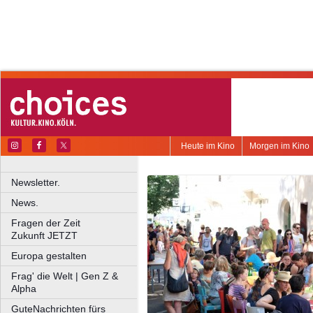
Heute im Kino
Morgen im Kino
Newsletter.
News.
Fragen der Zeit
Zukunft JETZT
Europa gestalten
Frag' die Welt | Gen Z &
Alpha
GuteNachrichten fürs