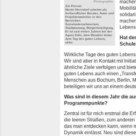
machen 
Photographie
Zur Person
Mobilit
Martin Herrndorf arbeitet als
freiberuflicher Berater, Autor und
solidar
Projektentwickler in den
machen 
Bereichen
Sozialunternehmertum,
Lebens 
Stadtplanung, Bürgerbeteiligung.
Er ist seit vielen Jahren bei der
Agora Köln, dem Bündnis hinter
Hat de
dem Tag des guten Lebens,
aktiv.
Schule
Wirkliche Tage des guten Lebens 
Wir sind aber in Kontakt mit Initi
ähnliche Ziele verfolgen und bi
guten Lebens auch einen „Trans
Menschen aus Bochum, Berlin, Ma
beteiligen wir uns an einem deu
Was sind in diesem Jahr die aus
Programmpunkte?
Zentral ist für mich erstmal die E
die leeren Straßen, zum anderen d
das man entdecken kann, wenn m
Dynamik einlässt. Neu sind diese