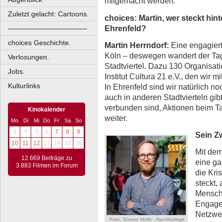
mitgemacht werden.
Zuletzt gelacht: Cartoons.
choices: Martin, wer steckt hi
Ehrenfeld?
––––––––––––––––––––
choices Geschichte.
Martin Herrndorf:
Eine engagier
Köln – deswegen wandert der Tag
Verlosungen.
Stadtviertel. Dazu 130 Organisati
Jobs.
Institut Cultura 21 e.V., den wir
Kulturlinks
In Ehrenfeld sind wir natürlich n
auch in anderen Stadtvierteln gib
verbunden sind, Aktionen beim 
Kinokalender
weiter.
Mo
Di
Mi
Do
Fr
Sa
So
3
4
5
6
7
8
9
Sein Z
10
11
12
13
14
15
16
Mit dem
12.669 Beiträge zu
eine ga
3.883 Filmen im Forum
die Kri
steckt,
Mensche
Engagem
Netzwer
Foto: Simon Veith - Nachhaltige