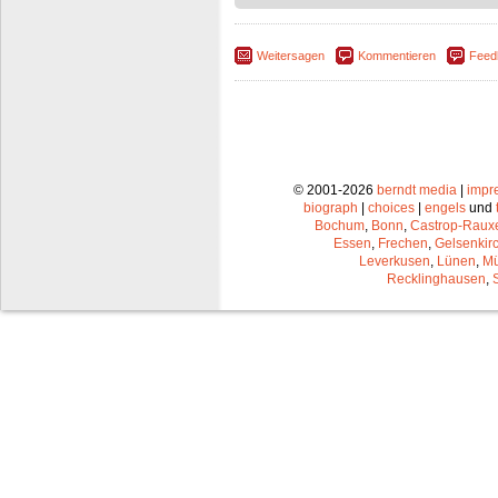
Weitersagen
Kommentieren
Feed
© 2001-2026
berndt media
|
impr
biograph
|
choices
|
engels
und
Bochum
,
Bonn
,
Castrop-Raux
Essen
,
Frechen
,
Gelsenkir
Leverkusen
,
Lünen
,
Mü
Recklinghausen
,