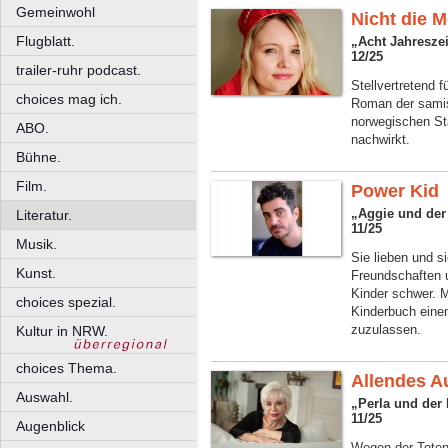
Gemeinwohl
Nicht die M
Flugblatt.
„Acht Jahreszei
12/25
trailer-ruhr podcast.
Stellvertretend 
choices mag ich.
Roman der samis
norwegischen St
ABO.
nachwirkt.
Bühne.
Film.
Power Kid
„Aggie und der
Literatur.
11/25
Musik.
Sie lieben und s
Kunst.
Freundschaften u
Kinder schwer. M
choices spezial.
Kinderbuch eine
zuzulassen.
Kultur in NRW.
choices Thema.
Allendes A
Auswahl.
„Perla und der 
11/25
Augenblick
Wegen der Totenk