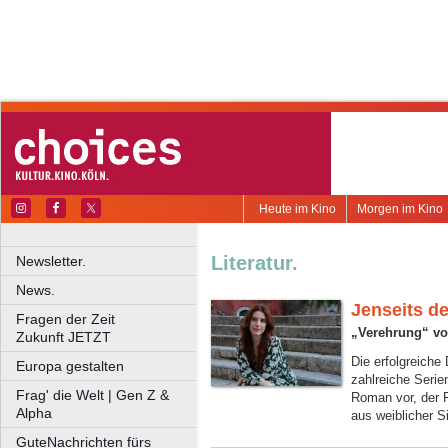
Heute im Kino
Morgen im Kino
Literatur.
Newsletter.
News.
Jenseits d
Fragen der Zeit
„Verehrung“ von
Zukunft JETZT
Die erfolgreiche
Europa gestalten
zahlreiche Serien
Frag' die Welt | Gen Z &
Roman vor, der 
Alpha
aus weiblicher S
GuteNachrichten fürs