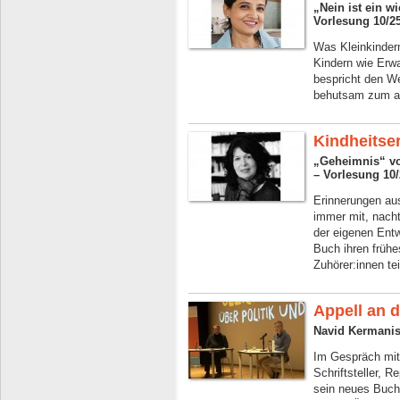
„Nein ist ein w
Vorlesung 10/2
Was Kleinkindern
Kindern wie Erwa
bespricht den W
behutsam zum ak
Kindheitse
„Geheimnis“ vo
– Vorlesung 10
Erinnerungen aus
immer mit, nacht
der eigenen Entw
Buch ihren frühe
Zuhörer:innen te
Appell an d
Navid Kermani
Im Gespräch mit 
Schriftsteller, Re
sein neues Buch