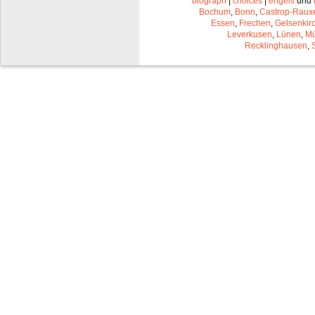
biograph
|
choices
|
engels
und
Bochum
,
Bonn
,
Castrop-Raux
Essen
,
Frechen
,
Gelsenkir
Leverkusen
,
Lünen
,
Mü
Recklinghausen
,