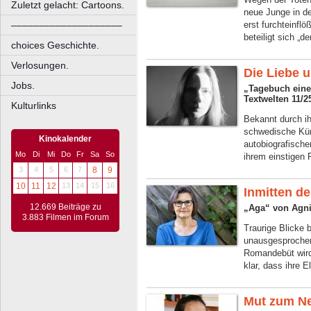
Zuletzt gelacht: Cartoons.
neue Junge in de
––––––––––––––––––––
erst furchteinflö
beteiligt sich „d
choices Geschichte.
Verlosungen.
Die Liebe 
Jobs.
„Tagebuch eine
Textwelten 11/2
Kulturlinks
Bekannt durch ih
schwedische Küns
Kinokalender
autobiografische
Mo
Di
Mi
Do
Fr
Sa
So
ihrem einstigen P
3
4
5
6
7
8
9
10
11
12
13
14
15
16
Inmitten d
12.669 Beiträge zu
„Aga“ von Agni
3.883 Filmen im Forum
Traurige Blicke 
unausgesprochen
Romandebüt wird
klar, dass ihre 
Mut zum N