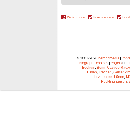
Weitersagen
Kommentieren
Feed
© 2001-2026
berndt media
|
impr
biograph
|
choices
|
engels
und
Bochum
,
Bonn
,
Castrop-Raux
Essen
,
Frechen
,
Gelsenkir
Leverkusen
,
Lünen
,
Mü
Recklinghausen
,