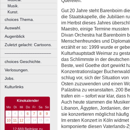
Querelen.
Musik.
Gut 20 Jahre steht Barenboim dies
Kunst.
die Staatskapelle, die Jubiläen 
choices Thema.
im Herbst dieses Jahres überschl
Auswahl.
Maestro, einige Termine mussten
Divan Orchestra hat Barenboim be
Augenblick
Menschenfreundes und Diplomate
Zuletzt gelacht: Cartoons.
erzählt er so: 1999 wurde er ge
Kulturhauptstadt Weimar zu gestal
––––––––––––––––––––
das Schlimmste in der deutschen
choices Geschichte.
Beste, weil Goethe dort gewirkt h
Verlosungen.
Konzentrationslager Buchenwald d
schlug vor, sich der Situation v
Jobs.
Osten zuzuwenden und einen Work
Kulturlinks
Palästina zu veranstalten. 200 
trafen ein – sofort war klar, dass
Kinokalender
Auch heute stammen die Musiker a
Libanon, Ägypten, Jordanien, der
Mo
Di
Mi
Do
Fr
Sa
So
sie konzertieren möglichst häufig
3
4
5
6
7
8
9
Im ersten Konzert in Köln widmet
10
11
12
13
14
15
16
komponierte diesen Vaterlands-Zy
12.669 Beiträge zu