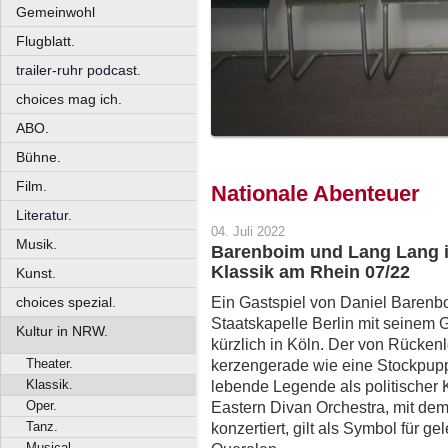
Gemeinwohl
Flugblatt.
trailer-ruhr podcast.
choices mag ich.
ABO.
Bühne.
Film.
Nationale Abenteuer
Literatur.
04. Juli 2022
Musik.
Barenboim und Lang Lang i
Klassik am Rhein 07/22
Kunst.
Ein Gastspiel von Daniel Barenb
choices spezial.
Staatskapelle Berlin mit seinem
Kultur in NRW.
kürzlich in Köln. Der von Rücke
Theater.
kerzengerade wie eine Stockpupp
Klassik.
lebende Legende als politischer 
Oper.
Eastern Divan Orchestra, mit dem
Tanz.
konzertiert, gilt als Symbol für ge
Musical.