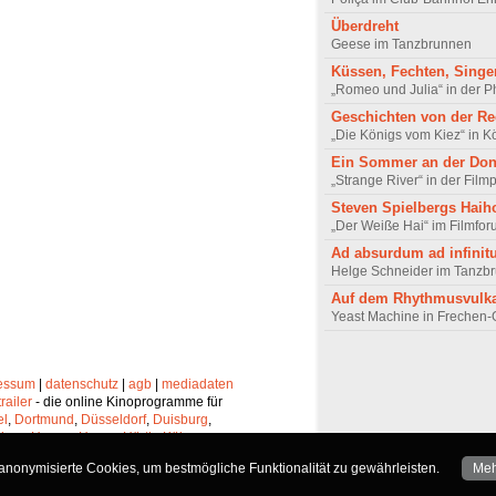
Überdreht
Geese im Tanzbrunnen
Küssen, Fechten, Singe
„Romeo und Julia“ in der P
Geschichten von der R
„Die Königs vom Kiez“ in K
Ein Sommer an der Do
„Strange River“ in der Filmp
Steven Spielbergs Haih
„Der Weiße Hai“ im Filmfo
Ad absurdum ad infini
Helge Schneider im Tanzb
Auf dem Rhythmusvulk
Yeast Machine in Frechen-G
essum
|
datenschutz
|
agb
|
mediadaten
trailer
- die online Kinoprogramme für
el
,
Dortmund
,
Düsseldorf
,
Duisburg
,
chen
,
Hagen
,
Herne
,
Hürth
,
Köln
,
lheim
,
Neuss
,
Oberhausen
,
nonymisierte Cookies, um bestmögliche Funktionalität zu gewährleisten.
Meh
Solingen
und
Wuppertal