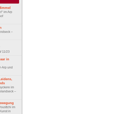
 Himmel
!“ im Arp
of
n
andseck –
W 11/23
aar in
r-Arp und
Leidens,
nds
uyckere im
landseck –
Bewegung
usttchi im
unst in