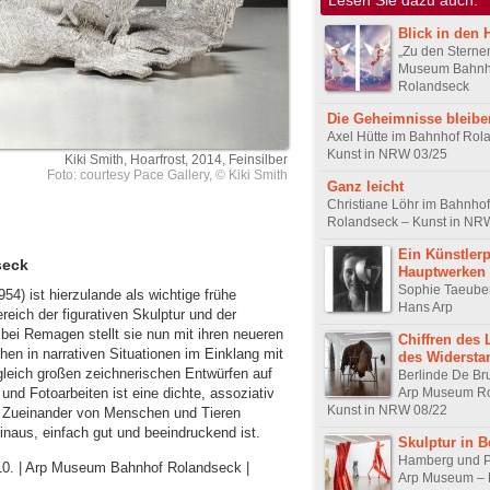
Blick in den
„Zu den Sternen
Museum Bahnh
Rolandseck
Die Geheimnisse bleibe
Axel Hütte im Bahnhof Rol
Kunst in NRW 03/25
Kiki Smith, Hoarfrost, 2014, Feinsilber
Foto: courtesy Pace Gallery, © Kiki Smith
Ganz leicht
Christiane Löhr im Bahnhof
Rolandseck – Kunst in NR
Ein Künstlerp
seck
Hauptwerken
Sophie Taeube
54) ist hierzulande als wichtige frühe
Hans Arp
ich der figurativen Skulptur und der
ei Remagen stellt sie nun mit ihren neueren
Chiffren des 
en in narrativen Situationen im Einklang mit
des Widersta
 gleich großen zeichnerischen Entwürfen auf
Berlinde De Br
Arp Museum Ro
und Fotoarbeiten ist eine dichte, assoziativ
Kunst in NRW 08/22
m Zueinander von Menschen und Tieren
hinaus, einfach gut und beeindruckend ist.
Skulptur in 
Hamberg und Po
.10. | Arp Museum Bahnhof Rolandseck |
Arp Museum – K