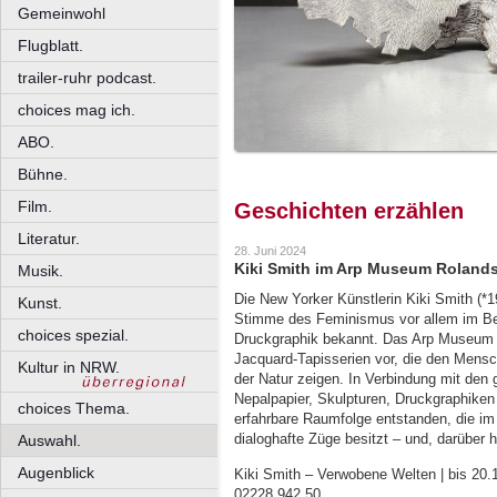
Gemeinwohl
Flugblatt.
trailer-ruhr podcast.
choices mag ich.
ABO.
Bühne.
Film.
Geschichten erzählen
Literatur.
28. Juni 2024
Kiki Smith im Arp Museum Roland
Musik.
Die New Yorker Künstlerin Kiki Smith (*19
Kunst.
Stimme des Feminismus vor allem im Bere
choices spezial.
Druckgraphik bekannt. Das Arp Museum b
Jacquard-Tapisserien vor, die den Mensch
Kultur in NRW.
der Natur zeigen. In Verbindung mit den
Nepalpapier, Skulpturen, Druckgraphiken 
choices Thema.
erfahrbare Raumfolge entstanden, die i
dialoghafte Züge besitzt – und, darüber 
Auswahl.
Augenblick
Kiki Smith – Verwobene Welten | bis 20
02228 942 50