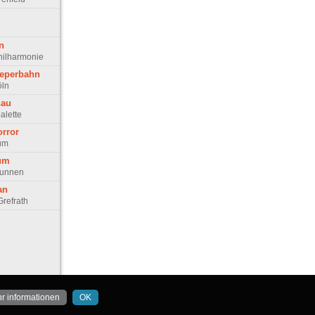
n
hilharmonie
eeperbahn
öln
nau
alette
orror
rum
tum
runnen
an
refrath
r informationen
OK