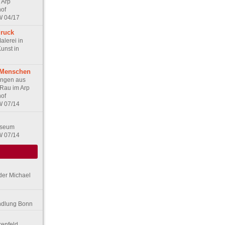
 Arp
of
W 04/17
druck
alerei in
unst in
 Menschen
ungen aus
Rau im Arp
of
W 07/14
useum
W 07/14
 der Michael
ndlung Bonn
renfeld