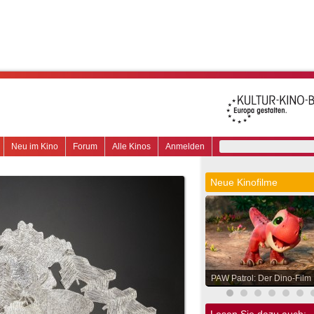
Neu im Kino
Forum
Alle Kinos
Anmelden
Neue Kinofilme
PAW Patrol: Der Dino-Film
Lesen Sie dazu auch: