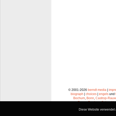
© 2001-2026
berndt media
|
impr
biograph
|
choices
|
engels
und
Bochum
,
Bonn
,
Castrop-Raux
Essen
,
Frechen
,
Gelsenkir
Leverkusen
,
Lünen
,
Mü
Diese Website verwendet a
Recklinghausen
,