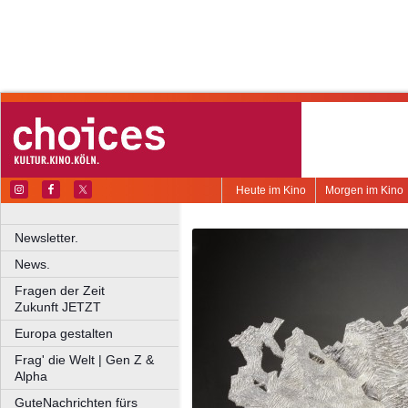
Heute im Kino
Morgen im Kino
Newsletter.
News.
Fragen der Zeit
Zukunft JETZT
Europa gestalten
Frag' die Welt | Gen Z &
Alpha
GuteNachrichten fürs