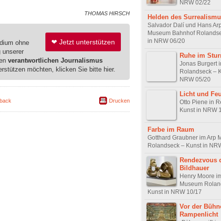
NRW 02/22
THOMAS HIRSCH
Helden des Surrealism
Salvador Dalí und Hans Ar
Museum Bahnhof Rolandse
in NRW 06/20
❤ Jetzt unterstützen
edium ohne
g unserer
Ruhe im Stu
ren
verantwortlichen Journalismus
Jonas Burgert 
erstützen möchten, klicken Sie bitte hier.
Rolandseck – K
NRW 05/20
Licht und Fe
back
Drucken
Otto Piene in 
Kunst in NRW 
Farbe im Raum
Gotthard Graubner im Arp
Rolandseck – Kunst in NR
Rendezvous 
Bildhauer
Henry Moore im
Museum Rolan
Kunst in NRW 10/17
Vor der Bühn
Rampenlicht