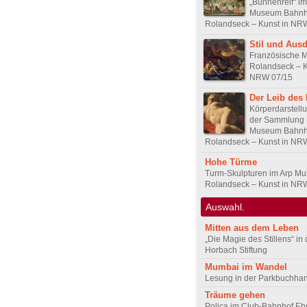
„Bühnenreif“ im
Museum Bahnh
Rolandseck – Kunst in NR
Stil und Aus
Französische M
Rolandseck – K
NRW 07/15
Der Leib des
Körperdarstell
der Sammlung 
Museum Bahnh
Rolandseck – Kunst in NR
Hohe Türme
Turm-Skulpturen im Arp M
Rolandseck – Kunst in NR
Auswahl.
Mitten aus dem Leben
„Die Magie des Stillens“ in
Horbach Stiftung
Mumbai im Wandel
Lesung in der Parkbuchha
Träume gehen
Poliça im Club-Bahnhof Eh