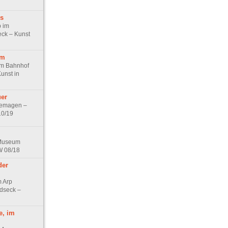
us
p im
ck – Kunst
rm
im Bahnhof
unst in
uer
Remagen –
10/19
 Museum
W 08/18
der
 Arp
dseck –
e, im