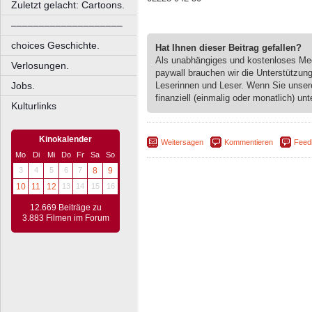
Zuletzt gelacht: Cartoons.
––––––––––––––––––––
choices Geschichte.
Hat Ihnen dieser Beitrag gefallen?
Als unabhängiges und kostenloses M
Verlosungen.
paywall brauchen wir die Unterstützun
Leserinnen und Leser. Wenn Sie unse
Jobs.
finanziell (einmalig oder monatlich) unt
Kulturlinks
Kinokalender
Weitersagen
Kommentieren
Feed
Mo
Di
Mi
Do
Fr
Sa
So
3
4
5
6
7
8
9
10
11
12
13
14
15
16
12.669 Beiträge zu
3.883 Filmen im Forum