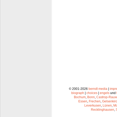
© 2001-2026
berndt media
|
impr
biograph
|
choices
|
engels
und
Bochum
,
Bonn
,
Castrop-Raux
Essen
,
Frechen
,
Gelsenkir
Leverkusen
,
Lünen
,
Mü
Recklinghausen
,