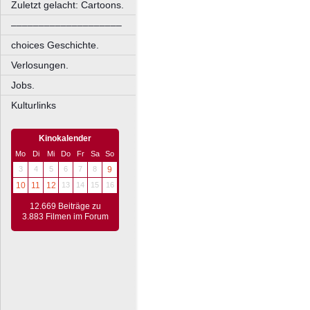
Zuletzt gelacht: Cartoons.
––––––––––––––––––––
choices Geschichte.
Verlosungen.
Jobs.
Kulturlinks
Kinokalender
Mo
Di
Mi
Do
Fr
Sa
So
3
4
5
6
7
8
9
10
11
12
13
14
15
16
12.669 Beiträge zu
3.883 Filmen im Forum