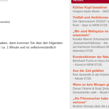
Kühlen Kopf bewahren
Holgers letzte Worte – 08/2
Vielfalt und Ambitionen
Die Opernsaison 2026/27 
 werden)
Ruhr - Oper in NRW 07/26
„Wir sind Weltspitze im
entwickeln“
Kurator Marcel Schumache
 haben, dann kommen Sie über den folgenden
„Klassenverhältnisse – die z
am Aachener Kunsthaus 
ca. 1 Minute und ist selbstverständlich
Interview 07/26
Konstruktionen der Nat
Bernhard Fuchs in Haus Est
– Kunst in NRW 07/26
Aus der Zeit gefallen
Ron Sexsmith in der Kölner
– Musik 07/26
Wenn es kein Morgen gi
Derya Yıldırım & Grup Şimş
Düsseldorfer zakk – Musik 
„Als Filmemacher habe 
verloren“
Ibrahim Snoopy über die L