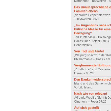
Nordenhof – Textwelten 07
Das Unaussprechliche 
Familienlebens
„Vertraute Gespenster“ vo
– Textwelten 08/26
„Im Augenblick sehe ic
kritische Masse für eine
Bewegung“
Teil 1: Interview – Politolo
Gallas über Protest, Streik
Generalstreik
Von Tod und Teufel
„Walpurgisnacht“ in der Kö
Philharmonie – Klassik am
Verglimmende Hoffnun
„Zündhölzer“ von Yevgenia
Literatur 08/26
Den Banken widersprec
Island und das Gemeinwoh
Vorbild Island
Nach wie vor relevant
„Virginia Woolf’s Night & D
Cinenova – Foyer 07/26
Auf sich gestellt