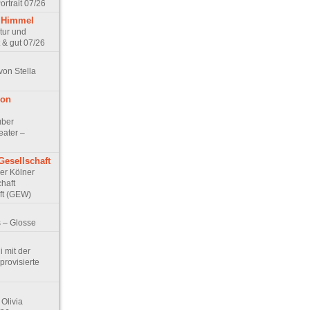
rtrait 07/26
 Himmel
ptur und
 & gut 07/26
von Stella
von
über
eater –
Gesellschaft
Der Kölner
haft
ft (GEW)
 – Glosse
 mit der
rovisierte
Olivia