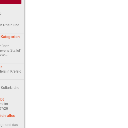
6
an Rhein und
 Kategorien
r über
weite Staffel“
NRW –
ur
ers in Krefeld
 Kulturkirche
bt
ek im
07/26
ich alles
age und das