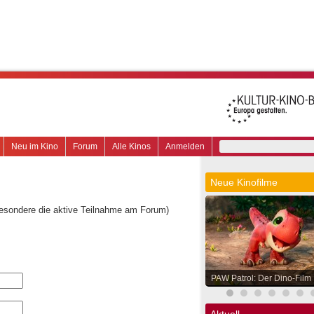
Neu im Kino
Forum
Alle Kinos
Anmelden
Neue Kinofilme
besondere die aktive Teilnahme am Forum)
PAW Patrol: Der Dino-Film
Aktuell