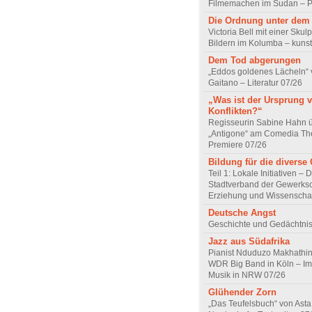
Filmemachen im Sudan – Po
Die Ordnung unter dem
Victoria Bell mit einer Skul
Bildern im Kolumba – kunst
Dem Tod abgerungen
„Eddos goldenes Lächeln“ 
Gaitano – Literatur 07/26
„Was ist der Ursprung 
Konflikten?“
Regisseurin Sabine Hahn 
„Antigone“ am Comedia Th
Premiere 07/26
Bildung für die diverse 
Teil 1: Lokale Initiativen – 
Stadtverband der Gewerksc
Erziehung und Wissenscha
Deutsche Angst
Geschichte und Gedächtnis
Jazz aus Südafrika
Pianist Nduduzo Makhathini
WDR Big Band in Köln – Imp
Musik in NRW 07/26
Glühender Zorn
„Das Teufelsbuch“ von Asta 