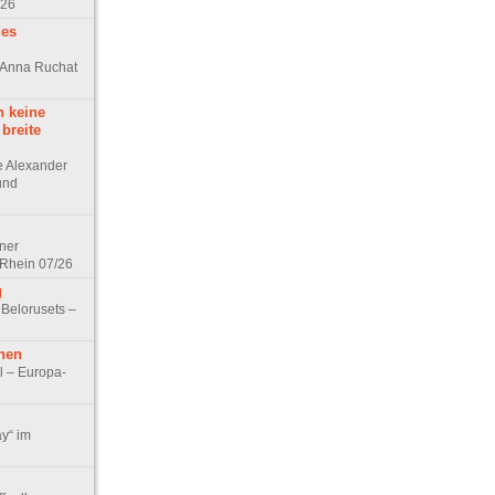
/26
des
n Anna Ruchat
h keine
 breite
ge Alexander
 und
lner
 Rhein 07/26
g
 Belorusets –
hen
l – Europa-
ay“ im