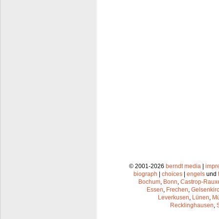
© 2001-2026
berndt media
|
impr
biograph
|
choices
|
engels
und
Bochum
,
Bonn
,
Castrop-Raux
Essen
,
Frechen
,
Gelsenkir
Leverkusen
,
Lünen
,
Mü
Recklinghausen
,