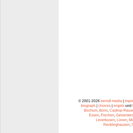
© 2001-2026
berndt media
|
impr
biograph
|
choices
|
engels
und
Bochum
,
Bonn
,
Castrop-Raux
Essen
,
Frechen
,
Gelsenkir
Leverkusen
,
Lünen
,
Mü
Recklinghausen
,