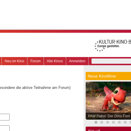
Neu im Kino
Forum
Alle Kinos
Anmelden
Neue Kinofilme
besondere die aktive Teilnahme am Forum)
PAW Patrol: Der Dino-Film
Aktuell