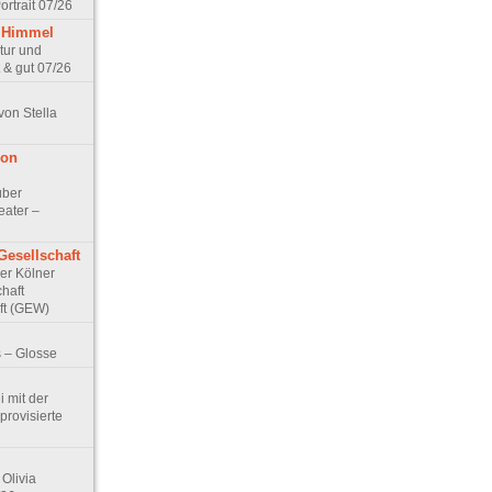
rtrait 07/26
 Himmel
ptur und
 & gut 07/26
von Stella
von
über
eater –
Gesellschaft
Der Kölner
haft
ft (GEW)
 – Glosse
 mit der
rovisierte
Olivia