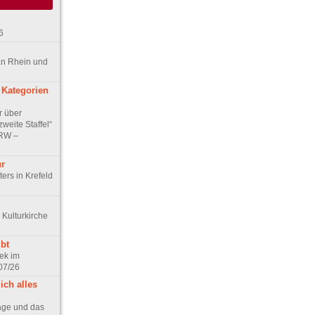
6
an Rhein und
 Kategorien
r über
weite Staffel“
NRW –
ur
ers in Krefeld
 Kulturkirche
bt
ek im
07/26
ich alles
age und das