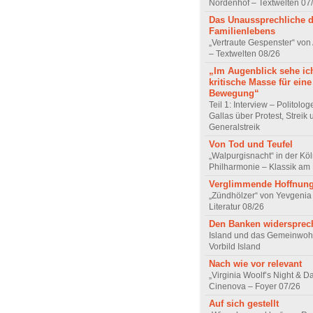
Nordenhof – Textwelten 07
Das Unaussprechliche 
Familienlebens
„Vertraute Gespenster“ vo
– Textwelten 08/26
„Im Augenblick sehe ic
kritische Masse für eine
Bewegung“
Teil 1: Interview – Politolo
Gallas über Protest, Streik
Generalstreik
Von Tod und Teufel
„Walpurgisnacht“ in der Kö
Philharmonie – Klassik am
Verglimmende Hoffnun
„Zündhölzer“ von Yevgenia
Literatur 08/26
Den Banken widersprec
Island und das Gemeinwoh
Vorbild Island
Nach wie vor relevant
„Virginia Woolf’s Night & D
Cinenova – Foyer 07/26
Auf sich gestellt