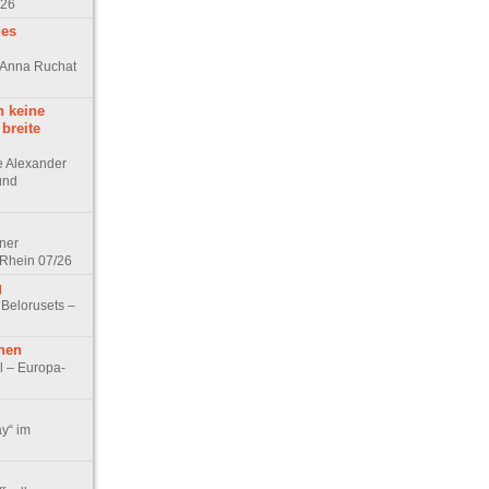
/26
des
n Anna Ruchat
h keine
 breite
ge Alexander
 und
lner
 Rhein 07/26
g
 Belorusets –
hen
l – Europa-
ay“ im