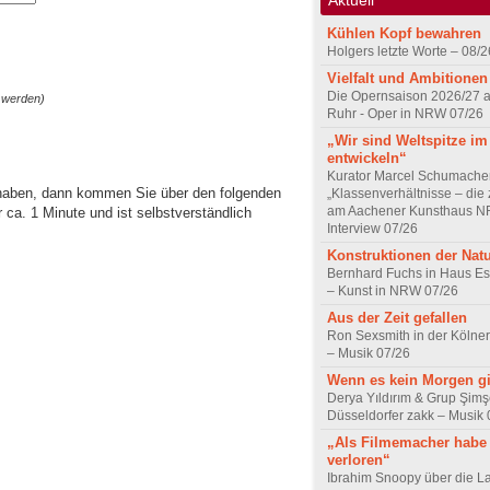
Kühlen Kopf bewahren
Holgers letzte Worte – 08/2
Vielfalt und Ambitionen
Die Opernsaison 2026/27 
 werden)
Ruhr - Oper in NRW 07/26
„Wir sind Weltspitze im
entwickeln“
Kurator Marcel Schumache
 haben, dann kommen Sie über den folgenden
„Klassenverhältnisse – die z
am Aachener Kunsthaus 
ca. 1 Minute und ist selbstverständlich
Interview 07/26
Konstruktionen der Nat
Bernhard Fuchs in Haus Est
– Kunst in NRW 07/26
Aus der Zeit gefallen
Ron Sexsmith in der Kölner
– Musik 07/26
Wenn es kein Morgen gi
Derya Yıldırım & Grup Şimş
Düsseldorfer zakk – Musik 
„Als Filmemacher habe 
verloren“
Ibrahim Snoopy über die L