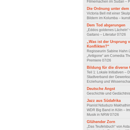
Filmemachen im Sudan – Po
Die Ordnung unter dem
Victoria Bell mit einer Skul
Bildern im Kolumba – kunst
Dem Tod abgerungen
„Eddos goldenes Lächeln“ 
Gaitano – Literatur 07/26
„Was ist der Ursprung 
Konflikten?“
Regisseurin Sabine Hahn 
„Antigone“ am Comedia Th
Premiere 07/26
Bildung für die diverse 
Teil 1: Lokale Initiativen – 
Stadtverband der Gewerksc
Erziehung und Wissenscha
Deutsche Angst
Geschichte und Gedächtnis
Jazz aus Südafrika
Pianist Nduduzo Makhathini
WDR Big Band in Köln – Imp
Musik in NRW 07/26
Glühender Zorn
„Das Teufelsbuch“ von Asta 