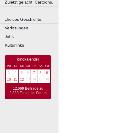
Zuletzt gelacht: Cartoons.
––––––––––––––––––––
choices Geschichte.
Verlosungen.
Jobs.
Kulturlinks
Kinokalender
Mo
Di
Mi
Do
Fr
Sa
So
3
4
5
6
7
8
9
10
11
12
13
14
15
16
12.669 Beiträge zu
3.883 Filmen im Forum