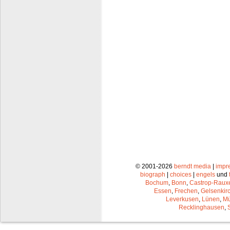
© 2001-2026
berndt media
|
impr
biograph
|
choices
|
engels
und
Bochum
,
Bonn
,
Castrop-Raux
Essen
,
Frechen
,
Gelsenkir
Leverkusen
,
Lünen
,
Mü
Recklinghausen
,