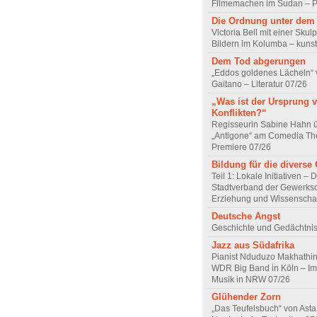
Filmemachen im Sudan – Po
Die Ordnung unter dem
Victoria Bell mit einer Skul
Bildern im Kolumba – kunst
Dem Tod abgerungen
„Eddos goldenes Lächeln“ 
Gaitano – Literatur 07/26
„Was ist der Ursprung 
Konflikten?“
Regisseurin Sabine Hahn 
„Antigone“ am Comedia Th
Premiere 07/26
Bildung für die diverse 
Teil 1: Lokale Initiativen – 
Stadtverband der Gewerksc
Erziehung und Wissenscha
Deutsche Angst
Geschichte und Gedächtnis
Jazz aus Südafrika
Pianist Nduduzo Makhathini
WDR Big Band in Köln – Imp
Musik in NRW 07/26
Glühender Zorn
„Das Teufelsbuch“ von Asta 