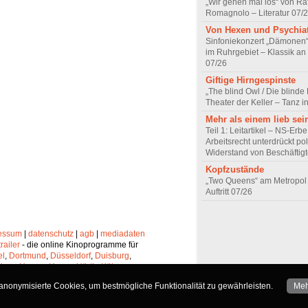
„Wir gehen mal los“ von Raf
Romagnolo – Literatur 07/
Von Hexen und Psychia
Sinfoniekonzert „Dämonen“
im Ruhrgebiet – Klassik an
07/26
Giftige Hirngespinste
„The blind Owl / Die blinde
Theater der Keller – Tanz 
Mehr als einem lieb sei
Teil 1: Leitartikel – NS-Erb
Arbeitsrecht unterdrückt pol
Widerstand von Beschäftig
Kopfzustände
„Two Queens“ am Metropol 
Auftritt 07/26
essum
|
datenschutz
|
agb
|
mediadaten
trailer
- die online Kinoprogramme für
el
,
Dortmund
,
Düsseldorf
,
Duisburg
,
chen
,
Hagen
,
Herne
,
Hürth
,
Köln
,
lheim
,
Neuss
,
Oberhausen
,
nonymisierte Cookies, um bestmögliche Funktionalität zu gewährleisten.
Meh
Solingen
und
Wuppertal