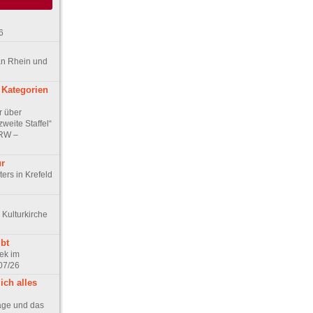
6
an Rhein und
 Kategorien
r über
weite Staffel“
NRW –
ur
ers in Krefeld
 Kulturkirche
bt
ek im
07/26
ich alles
age und das