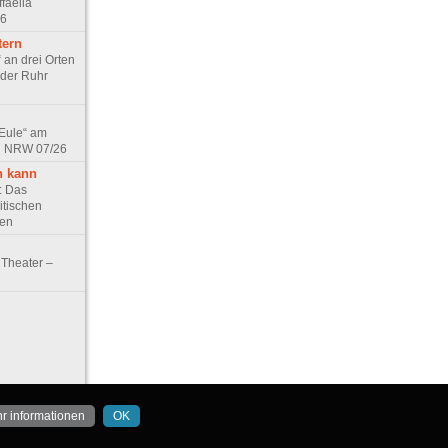
faella
26
tern
 an drei Orten
 der Ruhr
 Eule“ am
in NRW 07/26
n kann
e: Das
itischen
ten
Theater –
r informationen
OK