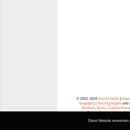
© 2001-2026
berndt media
|
impr
biograph
|
choices
|
engels
und
Bochum
,
Bonn
,
Castrop-Raux
Essen
,
Frechen
,
Gelsenkir
Leverkusen
,
Lünen
,
Mü
Diese Website verwendet a
Recklinghausen
,