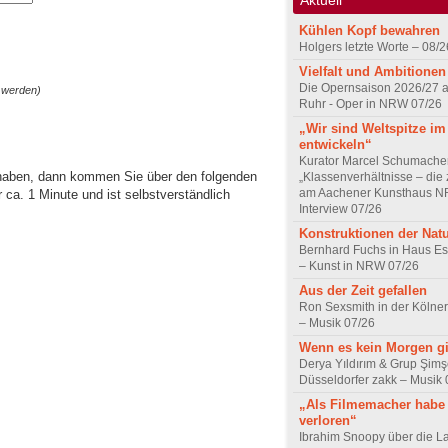
Kühlen Kopf bewahren
Holgers letzte Worte – 08/2
Vielfalt und Ambitionen
Die Opernsaison 2026/27 
 werden)
Ruhr - Oper in NRW 07/26
„Wir sind Weltspitze im
entwickeln“
Kurator Marcel Schumache
 haben, dann kommen Sie über den folgenden
„Klassenverhältnisse – die z
am Aachener Kunsthaus 
ca. 1 Minute und ist selbstverständlich
Interview 07/26
Konstruktionen der Nat
Bernhard Fuchs in Haus Est
– Kunst in NRW 07/26
Aus der Zeit gefallen
Ron Sexsmith in der Kölner
– Musik 07/26
Wenn es kein Morgen gi
Derya Yıldırım & Grup Şimş
Düsseldorfer zakk – Musik 
„Als Filmemacher habe 
verloren“
Ibrahim Snoopy über die L