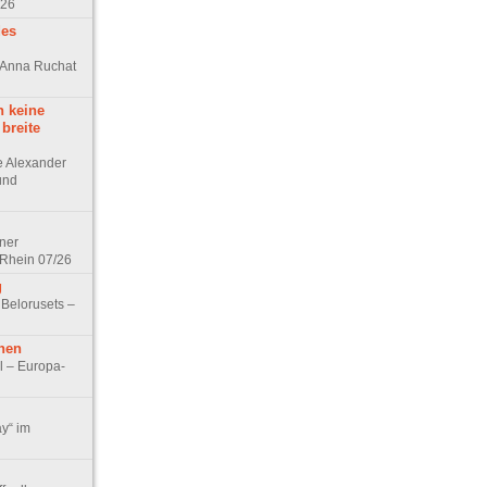
/26
des
n Anna Ruchat
h keine
 breite
ge Alexander
 und
lner
 Rhein 07/26
g
 Belorusets –
hen
l – Europa-
ay“ im