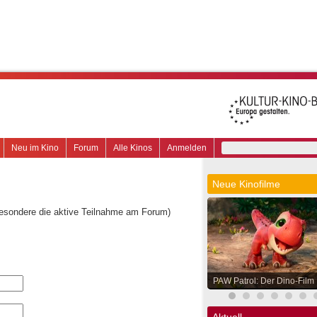
Neu im Kino
Forum
Alle Kinos
Anmelden
Neue Kinofilme
besondere die aktive Teilnahme am Forum)
PAW Patrol: Der Dino-Film
Aktuell