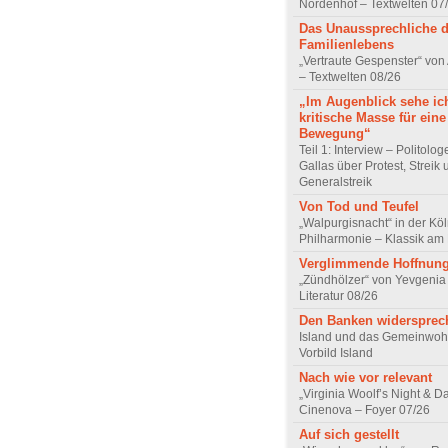
Nordenhof – Textwelten 07
Das Unaussprechliche 
Familienlebens
„Vertraute Gespenster“ vo
– Textwelten 08/26
„Im Augenblick sehe ic
kritische Masse für eine
Bewegung“
Teil 1: Interview – Politolo
Gallas über Protest, Streik
Generalstreik
Von Tod und Teufel
„Walpurgisnacht“ in der Kö
Philharmonie – Klassik am
Verglimmende Hoffnun
„Zündhölzer“ von Yevgenia
Literatur 08/26
Den Banken widersprec
Island und das Gemeinwoh
Vorbild Island
Nach wie vor relevant
„Virginia Woolf’s Night & D
Cinenova – Foyer 07/26
Auf sich gestellt