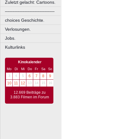
Zuletzt gelacht: Cartoons.
––––––––––––––––––––
choices Geschichte.
Verlosungen.
Jobs.
Kulturlinks
Kinokalender
Mo
Di
Mi
Do
Fr
Sa
So
3
4
5
6
7
8
9
10
11
12
13
14
15
16
12.669 Beiträge zu
3.883 Filmen im Forum