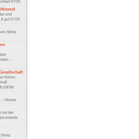
rtrait 07/26
 Himmel
ptur und
 & gut 07/26
von Stella
von
über
eater –
Gesellschaft
Der Kölner
haft
ft (GEW)
 – Glosse
 mit der
rovisierte
Olivia