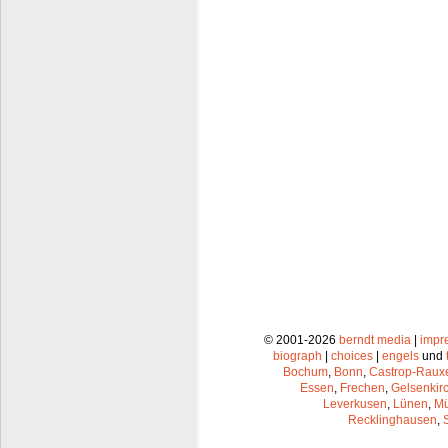
© 2001-2026
berndt media
|
impr
biograph
|
choices
|
engels
und
Bochum
,
Bonn
,
Castrop-Raux
Essen
,
Frechen
,
Gelsenkir
Leverkusen
,
Lünen
,
Mü
Recklinghausen
,