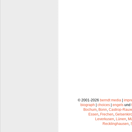
© 2001-2026
berndt media
|
impr
biograph
|
choices
|
engels
und
Bochum
,
Bonn
,
Castrop-Raux
Essen
,
Frechen
,
Gelsenkir
Leverkusen
,
Lünen
,
Mü
Recklinghausen
,