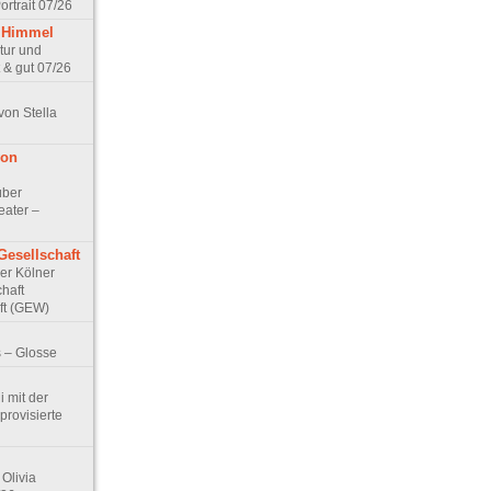
rtrait 07/26
 Himmel
ptur und
 & gut 07/26
von Stella
von
über
eater –
Gesellschaft
Der Kölner
haft
ft (GEW)
 – Glosse
 mit der
rovisierte
Olivia