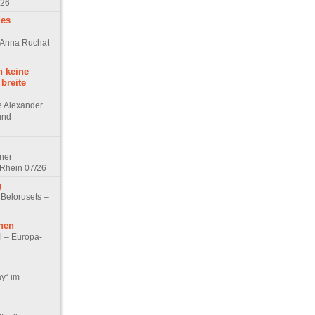
/26
des
n Anna Ruchat
h keine
 breite
ge Alexander
 und
lner
 Rhein 07/26
g
 Belorusets –
hen
l – Europa-
ay“ im