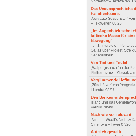
Nordenhof – Textwelten 07
Das Unaussprechliche 
Familienlebens
„Vertraute Gespenster“ vo
– Textwelten 08/26
„Im Augenblick sehe ic
kritische Masse für eine
Bewegung“
Teil 1: Interview – Politolo
Gallas über Protest, Streik
Generalstreik
Von Tod und Teufel
„Walpurgisnacht“ in der Kö
Philharmonie – Klassik am
Verglimmende Hoffnun
„Zündhölzer“ von Yevgenia
Literatur 08/26
Den Banken widersprec
Island und das Gemeinwoh
Vorbild Island
Nach wie vor relevant
„Virginia Woolf’s Night & D
Cinenova – Foyer 07/26
Auf sich gestellt