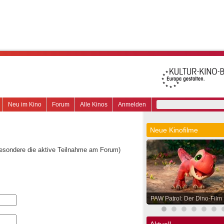
Neu im Kino
Forum
Alle Kinos
Anmelden
Neue Kinofilme
besondere die aktive Teilnahme am Forum)
PAW Patrol: Der Dino-Film
Aktuell