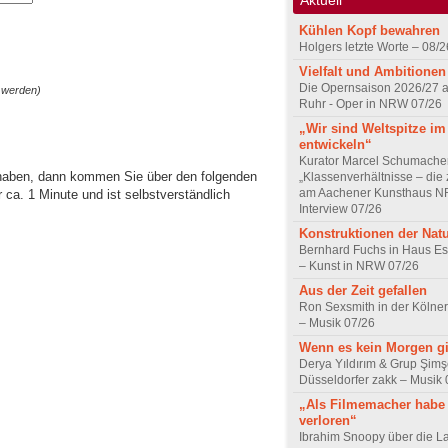
Kühlen Kopf bewahren
Holgers letzte Worte – 08/2
Vielfalt und Ambitionen
Die Opernsaison 2026/27 
 werden)
Ruhr - Oper in NRW 07/26
„Wir sind Weltspitze im
entwickeln“
Kurator Marcel Schumache
 haben, dann kommen Sie über den folgenden
„Klassenverhältnisse – die z
am Aachener Kunsthaus 
ca. 1 Minute und ist selbstverständlich
Interview 07/26
Konstruktionen der Nat
Bernhard Fuchs in Haus Est
– Kunst in NRW 07/26
Aus der Zeit gefallen
Ron Sexsmith in der Kölner
– Musik 07/26
Wenn es kein Morgen gi
Derya Yıldırım & Grup Şimş
Düsseldorfer zakk – Musik 
„Als Filmemacher habe 
verloren“
Ibrahim Snoopy über die L