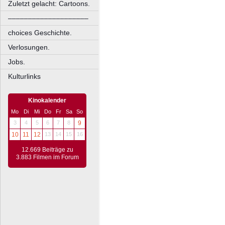
Zuletzt gelacht: Cartoons.
––––––––––––––––––––
choices Geschichte.
Verlosungen.
Jobs.
Kulturlinks
Kinokalender
Mo
Di
Mi
Do
Fr
Sa
So
3
4
5
6
7
8
9
10
11
12
13
14
15
16
12.669 Beiträge zu
3.883 Filmen im Forum