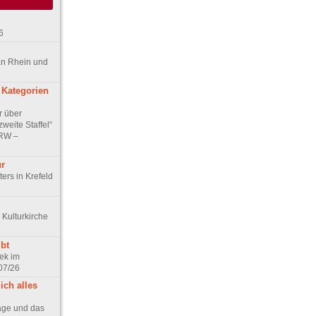
6
an Rhein und
 Kategorien
r über
weite Staffel“
NRW –
ur
ers in Krefeld
 Kulturkirche
bt
ek im
07/26
ich alles
age und das