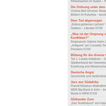
Filmemachen im Sudan – Po
Die Ordnung unter dem
Victoria Bell mit einer Skul
Bildern im Kolumba – kunst
Dem Tod abgerungen
„Eddos goldenes Lächeln“ 
Gaitano – Literatur 07/26
„Was ist der Ursprung 
Konflikten?“
Regisseurin Sabine Hahn 
„Antigone“ am Comedia Th
Premiere 07/26
Bildung für die diverse 
Teil 1: Lokale Initiativen – 
Stadtverband der Gewerksc
Erziehung und Wissenscha
Deutsche Angst
Geschichte und Gedächtnis
Jazz aus Südafrika
Pianist Nduduzo Makhathini
WDR Big Band in Köln – Imp
Musik in NRW 07/26
Glühender Zorn
„Das Teufelsbuch“ von Asta 