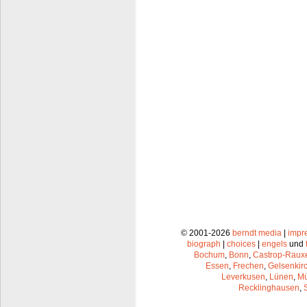
© 2001-2026
berndt media
|
impr
biograph
|
choices
|
engels
und
Bochum
,
Bonn
,
Castrop-Raux
Essen
,
Frechen
,
Gelsenkir
Leverkusen
,
Lünen
,
Mü
Recklinghausen
,