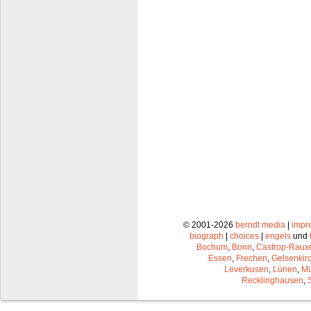
© 2001-2026
berndt media
|
impr
biograph
|
choices
|
engels
und
Bochum
,
Bonn
,
Castrop-Raux
Essen
,
Frechen
,
Gelsenkir
Leverkusen
,
Lünen
,
Mü
Recklinghausen
,