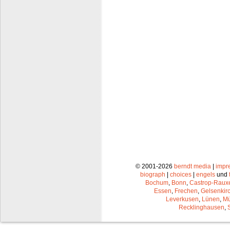
© 2001-2026
berndt media
|
impr
biograph
|
choices
|
engels
und
Bochum
,
Bonn
,
Castrop-Raux
Essen
,
Frechen
,
Gelsenkir
Leverkusen
,
Lünen
,
Mü
Recklinghausen
,