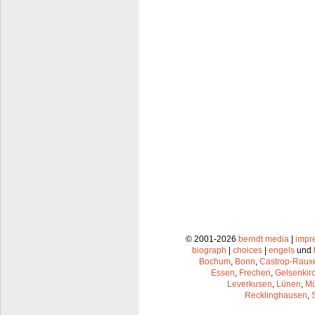
© 2001-2026
berndt media
|
impr
biograph
|
choices
|
engels
und
Bochum
,
Bonn
,
Castrop-Raux
Essen
,
Frechen
,
Gelsenkir
Leverkusen
,
Lünen
,
Mü
Recklinghausen
,