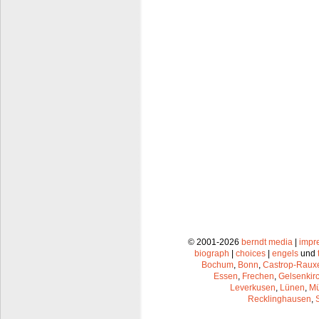
© 2001-2026
berndt media
|
impr
biograph
|
choices
|
engels
und
Bochum
,
Bonn
,
Castrop-Raux
Essen
,
Frechen
,
Gelsenkir
Leverkusen
,
Lünen
,
Mü
Recklinghausen
,