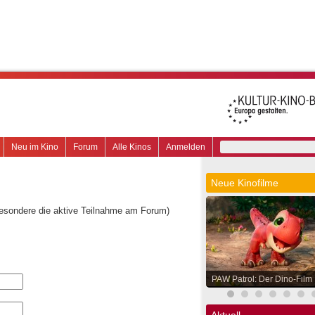
Neu im Kino
Forum
Alle Kinos
Anmelden
Neue Kinofilme
besondere die aktive Teilnahme am Forum)
PAW Patrol: Der Dino-Film
Aktuell