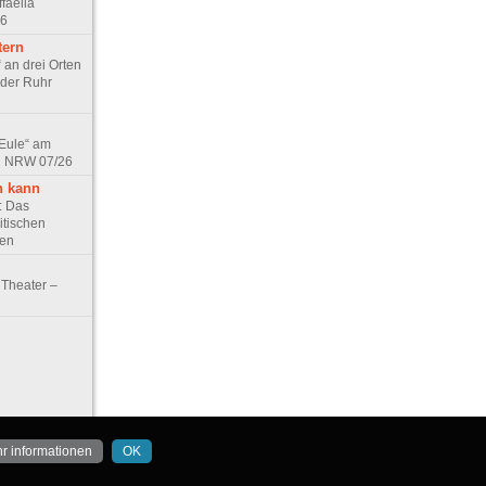
faella
26
tern
 an drei Orten
 der Ruhr
 Eule“ am
in NRW 07/26
n kann
e: Das
itischen
ten
Theater –
r informationen
OK