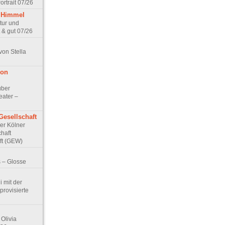
rtrait 07/26
 Himmel
ptur und
 & gut 07/26
von Stella
von
über
eater –
Gesellschaft
Der Kölner
haft
ft (GEW)
 – Glosse
 mit der
rovisierte
Olivia