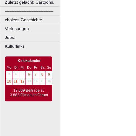
Zuletzt gelacht: Cartoons.
––––––––––––––––––––
choices Geschichte.
Verlosungen.
Jobs.
Kulturlinks
Kinokalender
Mo
Di
Mi
Do
Fr
Sa
So
3
4
5
6
7
8
9
10
11
12
13
14
15
16
12.669 Beiträge zu
3.883 Filmen im Forum