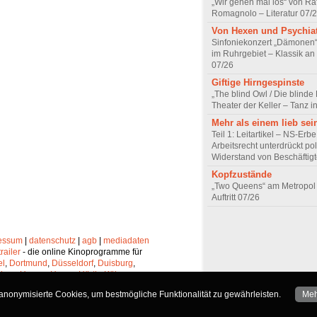
„Wir gehen mal los“ von Raf
Romagnolo – Literatur 07/
Von Hexen und Psychia
Sinfoniekonzert „Dämonen“
im Ruhrgebiet – Klassik an
07/26
Giftige Hirngespinste
„The blind Owl / Die blinde
Theater der Keller – Tanz 
Mehr als einem lieb sei
Teil 1: Leitartikel – NS-Erb
Arbeitsrecht unterdrückt pol
Widerstand von Beschäftig
Kopfzustände
„Two Queens“ am Metropol 
Auftritt 07/26
essum
|
datenschutz
|
agb
|
mediadaten
trailer
- die online Kinoprogramme für
el
,
Dortmund
,
Düsseldorf
,
Duisburg
,
chen
,
Hagen
,
Herne
,
Hürth
,
Köln
,
lheim
,
Neuss
,
Oberhausen
,
nonymisierte Cookies, um bestmögliche Funktionalität zu gewährleisten.
Meh
Solingen
und
Wuppertal