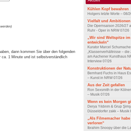
Kühlen Kopf bewahren
Holgers letzte Worte – 08/2
Vielfalt und Ambitionen
Die Opernsaison 2026/27 
 werden)
Ruhr - Oper in NRW 07/26
„Wir sind Weltspitze im
entwickeln“
Kurator Marcel Schumache
 haben, dann kommen Sie über den folgenden
„Klassenverhältnisse – die z
am Aachener Kunsthaus 
ca. 1 Minute und ist selbstverständlich
Interview 07/26
Konstruktionen der Nat
Bernhard Fuchs in Haus Est
– Kunst in NRW 07/26
Aus der Zeit gefallen
Ron Sexsmith in der Kölner
– Musik 07/26
Wenn es kein Morgen gi
Derya Yıldırım & Grup Şimş
Düsseldorfer zakk – Musik 
„Als Filmemacher habe 
verloren“
Ibrahim Snoopy über die L