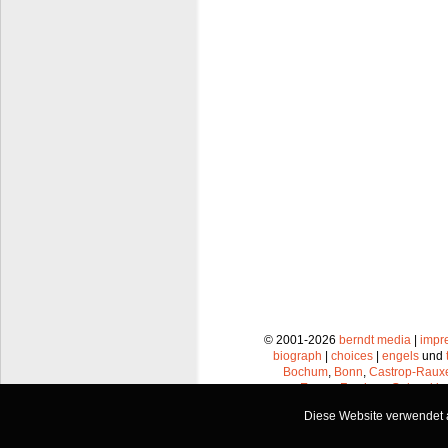
© 2001-2026
berndt media
|
impr
biograph
|
choices
|
engels
und
Bochum
,
Bonn
,
Castrop-Raux
Essen
,
Frechen
,
Gelsenkir
Leverkusen
,
Lünen
,
Mü
Diese Website verwendet a
Recklinghausen
,