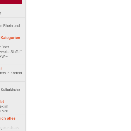
6
an Rhein und
 Kategorien
r über
weite Staffel“
NRW –
ur
ers in Krefeld
 Kulturkirche
bt
ek im
07/26
ich alles
age und das