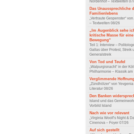
Nordenhof – Textwelten 07
Das Unaussprechliche 
Familienlebens
„Vertraute Gespenster“ vo
– Textwelten 08/26
„Im Augenblick sehe ic
kritische Masse für eine
Bewegung“
Teil 1: Interview – Politolo
Gallas über Protest, Streik
Generalstreik
Von Tod und Teufel
„Walpurgisnacht“ in der Kö
Philharmonie – Klassik am
Verglimmende Hoffnun
„Zündhölzer“ von Yevgenia
Literatur 08/26
Den Banken widersprec
Island und das Gemeinwoh
Vorbild Island
Nach wie vor relevant
„Virginia Woolf’s Night & D
Cinenova – Foyer 07/26
Auf sich gestellt