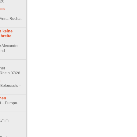
/26
des
n Anna Ruchat
h keine
 breite
ge Alexander
 und
lner
 Rhein 07/26
g
 Belorusets –
hen
l – Europa-
ay“ im