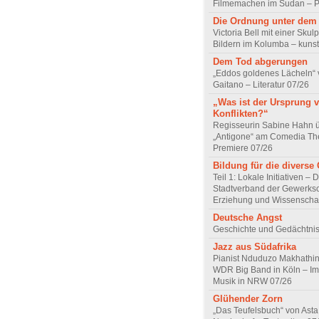
Filmemachen im Sudan – Po
Die Ordnung unter dem
Victoria Bell mit einer Skul
Bildern im Kolumba – kunst
Dem Tod abgerungen
„Eddos goldenes Lächeln“ 
Gaitano – Literatur 07/26
„Was ist der Ursprung 
Konflikten?“
Regisseurin Sabine Hahn 
„Antigone“ am Comedia Th
Premiere 07/26
Bildung für die diverse 
Teil 1: Lokale Initiativen – 
Stadtverband der Gewerksc
Erziehung und Wissenscha
Deutsche Angst
Geschichte und Gedächtnis
Jazz aus Südafrika
Pianist Nduduzo Makhathini
WDR Big Band in Köln – Imp
Musik in NRW 07/26
Glühender Zorn
„Das Teufelsbuch“ von Asta 