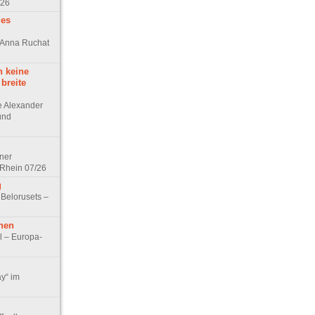
/26
des
n Anna Ruchat
h keine
 breite
ge Alexander
 und
lner
 Rhein 07/26
g
 Belorusets –
hen
l – Europa-
ay“ im