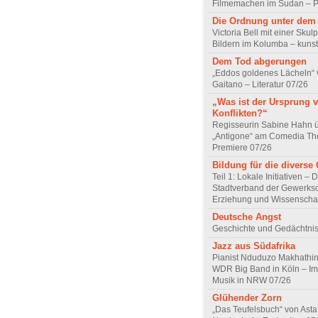
Filmemachen im Sudan – Po
Die Ordnung unter dem
Victoria Bell mit einer Skul
Bildern im Kolumba – kunst
Dem Tod abgerungen
„Eddos goldenes Lächeln“ 
Gaitano – Literatur 07/26
„Was ist der Ursprung 
Konflikten?“
Regisseurin Sabine Hahn 
„Antigone“ am Comedia Th
Premiere 07/26
Bildung für die diverse 
Teil 1: Lokale Initiativen – 
Stadtverband der Gewerksc
Erziehung und Wissenscha
Deutsche Angst
Geschichte und Gedächtnis
Jazz aus Südafrika
Pianist Nduduzo Makhathini
WDR Big Band in Köln – Imp
Musik in NRW 07/26
Glühender Zorn
„Das Teufelsbuch“ von Asta 