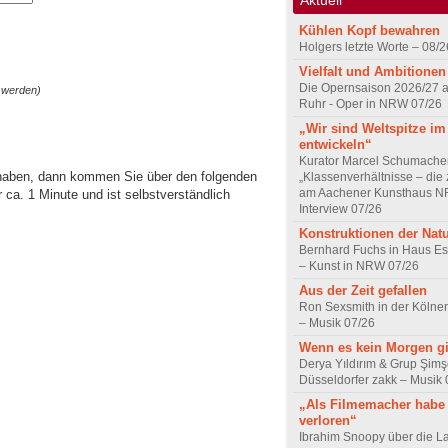
Kühlen Kopf bewahren
Holgers letzte Worte – 08/2
Vielfalt und Ambitionen
Die Opernsaison 2026/27 
 werden)
Ruhr - Oper in NRW 07/26
„Wir sind Weltspitze im
entwickeln“
Kurator Marcel Schumache
 haben, dann kommen Sie über den folgenden
„Klassenverhältnisse – die z
am Aachener Kunsthaus 
ca. 1 Minute und ist selbstverständlich
Interview 07/26
Konstruktionen der Nat
Bernhard Fuchs in Haus Est
– Kunst in NRW 07/26
Aus der Zeit gefallen
Ron Sexsmith in der Kölner
– Musik 07/26
Wenn es kein Morgen gi
Derya Yıldırım & Grup Şimş
Düsseldorfer zakk – Musik 
„Als Filmemacher habe 
verloren“
Ibrahim Snoopy über die L