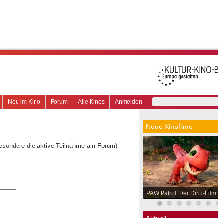
Neu im Kino
Forum
Alle Kinos
Anmelden
Neue Kinofilme
besondere die aktive Teilnahme am Forum)
PAW Patrol: Der Dino-Film
Aktuell