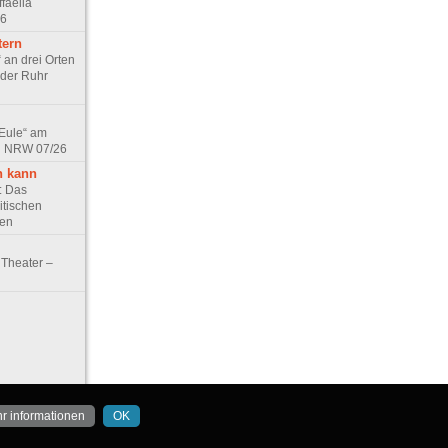
faella
26
tern
 an drei Orten
 der Ruhr
 Eule“ am
in NRW 07/26
n kann
e: Das
itischen
ten
Theater –
r informationen
OK