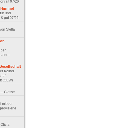
rtrait 07/26
 Himmel
ptur und
 & gut 07/26
von Stella
von
über
eater –
Gesellschaft
Der Kölner
haft
ft (GEW)
 – Glosse
 mit der
rovisierte
Olivia