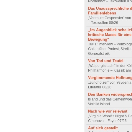
Nordenhof – Textwelten 07
Das Unaussprechliche 
Familienlebens
„Vertraute Gespenster“ vo
– Textwelten 08/26
„Im Augenblick sehe ic
kritische Masse für eine
Bewegung“
Teil 1: Interview – Politolo
Gallas über Protest, Streik
Generalstreik
Von Tod und Teufel
„Walpurgisnacht“ in der Kö
Philharmonie – Klassik am
Verglimmende Hoffnun
„Zündhölzer“ von Yevgenia
Literatur 08/26
Den Banken widersprec
Island und das Gemeinwoh
Vorbild Island
Nach wie vor relevant
„Virginia Woolf’s Night & D
Cinenova – Foyer 07/26
Auf sich gestellt