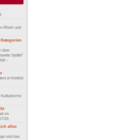
6
an Rhein und
 Kategorien
r über
weite Staffel“
NRW –
ur
ers in Krefeld
 Kulturkirche
bt
ek im
07/26
ich alles
age und das