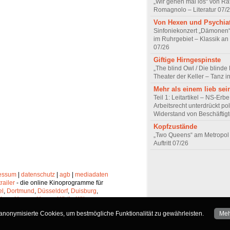
„Wir gehen mal los“ von Raf
Romagnolo – Literatur 07/
Von Hexen und Psychia
Sinfoniekonzert „Dämonen“
im Ruhrgebiet – Klassik an
07/26
Giftige Hirngespinste
„The blind Owl / Die blinde
Theater der Keller – Tanz 
Mehr als einem lieb sei
Teil 1: Leitartikel – NS-Erb
Arbeitsrecht unterdrückt pol
Widerstand von Beschäftig
Kopfzustände
„Two Queens“ am Metropol 
Auftritt 07/26
essum
|
datenschutz
|
agb
|
mediadaten
trailer
- die online Kinoprogramme für
el
,
Dortmund
,
Düsseldorf
,
Duisburg
,
chen
,
Hagen
,
Herne
,
Hürth
,
Köln
,
lheim
,
Neuss
,
Oberhausen
,
nonymisierte Cookies, um bestmögliche Funktionalität zu gewährleisten.
Meh
Solingen
und
Wuppertal