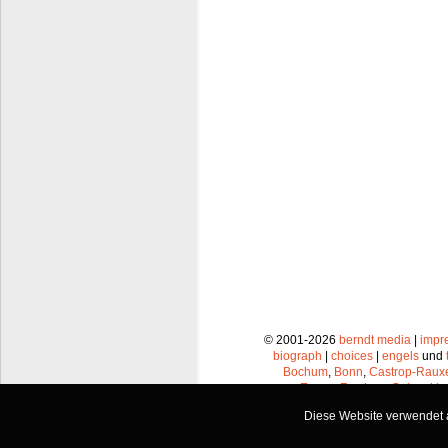
© 2001-2026
berndt media
|
impr
biograph
|
choices
|
engels
und
Bochum
,
Bonn
,
Castrop-Raux
Essen
,
Frechen
,
Gelsenkir
Leverkusen
,
Lünen
,
Mü
Diese Website verwendet a
Recklinghausen
,