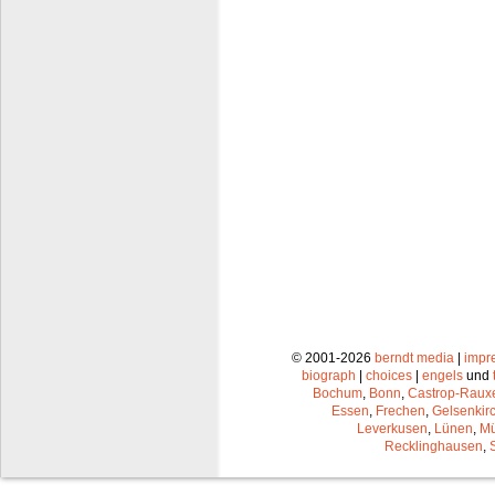
© 2001-2026
berndt media
|
impr
biograph
|
choices
|
engels
und
Bochum
,
Bonn
,
Castrop-Raux
Essen
,
Frechen
,
Gelsenkir
Leverkusen
,
Lünen
,
Mü
Recklinghausen
,