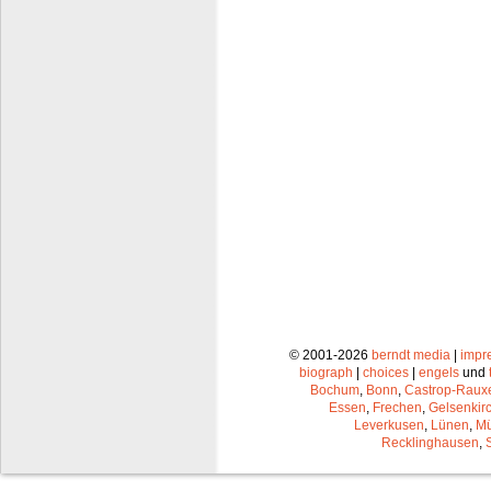
© 2001-2026
berndt media
|
impr
biograph
|
choices
|
engels
und
Bochum
,
Bonn
,
Castrop-Raux
Essen
,
Frechen
,
Gelsenkir
Leverkusen
,
Lünen
,
Mü
Recklinghausen
,