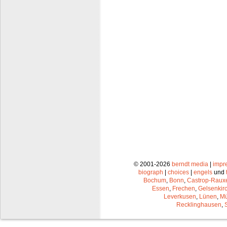
© 2001-2026
berndt media
|
impr
biograph
|
choices
|
engels
und
Bochum
,
Bonn
,
Castrop-Raux
Essen
,
Frechen
,
Gelsenkir
Leverkusen
,
Lünen
,
Mü
Recklinghausen
,