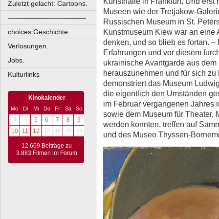
Kunsthalle in Frankfurt. Und erst
Zuletzt gelacht: Cartoons.
Museen wie der Tretjakow-Galeri
––––––––––––––––––––
Russischen Museum in St. Peter
Kunstmuseum Kiew war an eine Au
choices Geschichte.
denken, und so blieb es fortan. –
Verlosungen.
Erfahrungen und vor diesem furch
Jobs.
ukrainische Avantgarde aus dem 
herauszunehmen und für sich zu 
Kulturlinks
demonstriert das Museum Ludwig 
die eigentlich den Umständen ges
Kinokalender
im Februar vergangenen Jahres 
Mo
Di
Mi
Do
Fr
Sa
So
sowie dem Museum für Theater, M
3
4
5
6
7
8
9
werden konnten, treffen auf S
10
11
12
13
14
15
16
und des Museo Thyssen-Bornemis
12.669 Beiträge zu
3.883 Filmen im Forum