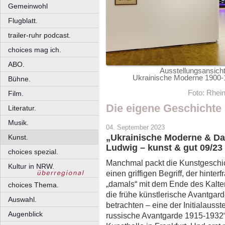
Gemeinwohl
Flugblatt.
trailer-ruhr podcast.
choices mag ich.
ABO.
Ausstellungsansic
Ukrainische Moderne 1900-
Bühne.
Foto: Rhein
Film.
Die eigene Geschichte
Literatur.
Musik.
04. September 2023
„Ukrainische Moderne & Da
Kunst.
Ludwig – kunst & gut 09/23
choices spezial.
Manchmal packt die Kunstgeschi
Kultur in NRW.
einen griffigen Begriff, der hinter
„damals“ mit dem Ende des Kalte
choices Thema.
die frühe künstlerische Avantgard
Auswahl.
betrachten – eine der Initialauss
Augenblick
russische Avantgarde 1915-1932“,