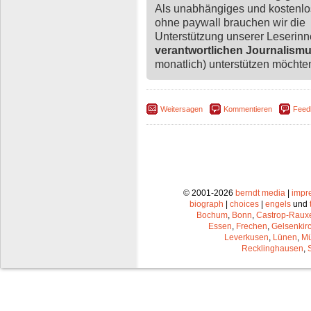
Als unabhängiges und kostenl
ohne paywall brauchen wir die
Unterstützung unserer Leserin
verantwortlichen Journalism
monatlich) unterstützen möchten,
Weitersagen
Kommentieren
Feed
© 2001-2026
berndt media
|
impr
biograph
|
choices
|
engels
und
Bochum
,
Bonn
,
Castrop-Raux
Essen
,
Frechen
,
Gelsenkir
Leverkusen
,
Lünen
,
Mü
Recklinghausen
,