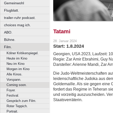
Gemeinwohl
Flugblatt.
trailer-ruhr podcast.
choices mag ich.
Tatami
ABO.
Bühne.
28. Januar 2024
Start: 1.8.2024
Film.
Kölner Kritikerspiegel.
Georgien, USA 2023, Laufzeit: 1
Heute im Kino
Regie: Zar Amir Ebrahimi, Guy Na
Neu im Kino
Darsteller: Arienne Mandi, Zar 
Morgen im Kino
Die Judo-Weltmeisterschaften auf T
Alle Kinos.
leidenschaftliche Judoka aus dem
Vorspann.
Goldemaille. Als sie gegen eine G
Coming soon.
fordert das Regime in Teheran si
Foyer.
und vorzeitig auszuscheiden. Vers
Festival.
Staatsverräterin.
Gespräch zum Film.
Roter Teppich.
Portrait.