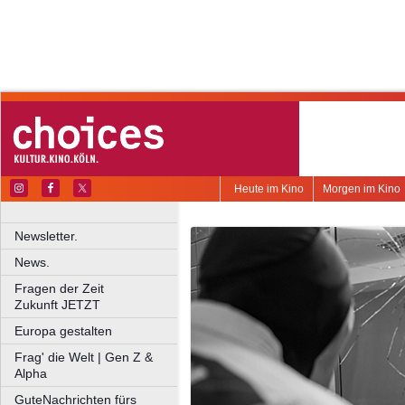
Heute im Kino
Morgen im Kino
Newsletter.
News.
Fragen der Zeit
Zukunft JETZT
Europa gestalten
Frag' die Welt | Gen Z &
Alpha
GuteNachrichten fürs