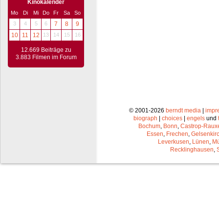
Kinokalender
Mo
Di
Mi
Do
Fr
Sa
So
3
4
5
6
7
8
9
10
11
12
13
14
15
16
12.669 Beiträge zu
3.883 Filmen im Forum
© 2001-2026
berndt media
|
impr
biograph
|
choices
|
engels
und
Bochum
,
Bonn
,
Castrop-Raux
Essen
,
Frechen
,
Gelsenkir
Leverkusen
,
Lünen
,
Mü
Recklinghausen
,