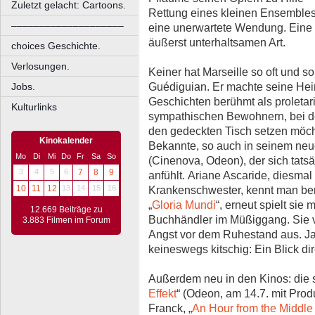
Zuletzt gelacht: Cartoons.
Rettung eines kleinen Ensembles
––––––––––––––––––––
eine unerwartete Wendung. Eine
äußerst unterhaltsamen Art.
choices Geschichte.
Verlosungen.
Keiner hat Marseille so oft und so
Guédiguian. Er machte seine Hei
Jobs.
Geschichten berühmt als proletar
Kulturlinks
sympathischen Bewohnern, bei de
den gedeckten Tisch setzen möchte
Kinokalender
Bekannte, so auch in seinem neu
Mo
Di
Mi
Do
Fr
Sa
So
(Cinenova, Odeon), der sich tats
3
4
5
6
7
8
9
anfühlt. Ariane Ascaride, diesmal
10
11
12
13
14
15
16
Krankenschwester, kennt man ber
„
Gloria Mundi
“, erneut spielt sie
12.669 Beiträge zu
Buchhändler im Müßiggang. Sie ver
3.883 Filmen im Forum
Angst vor dem Ruhestand aus. Ja,
keineswegs kitschig: Ein Blick di
Außerdem neu in den Kinos: die
Effekt
“ (Odeon, am 14.7. mit Prod
Franck, „
An Hour from the Middle