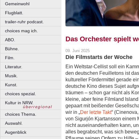
Gemeinwohl
Flugblatt.
trailer-ruhr podcast.
choices mag ich.
Das Orchester spielt w
ABO.
Bühne.
09. Juni 2025
Die Filmstarts der Woche
Film.
Ein Weltstar-Cellist soll ein Kamm
Literatur.
den deutschen Feuilletons ist 
Musik.
kultureller Fördermittel gerade e
Kunst.
deutsche Kino dieses Sujet aufgre
träumen – schon gar nicht als K
choices spezial.
kleine, aber feine Filmland Islan
Kultur in NRW.
gepaart mit beißender Gesellschaf
wir in „
Der letzte Takt
“ (Cinenova,
choices Thema.
von Sigurjón Kjartansson einem M
Auswahl.
nicht auseinanderhalten kann, un
alles begrabscht, was sich bewe
Augenblick
Pflaume seinen Opfern zu Hilfe –