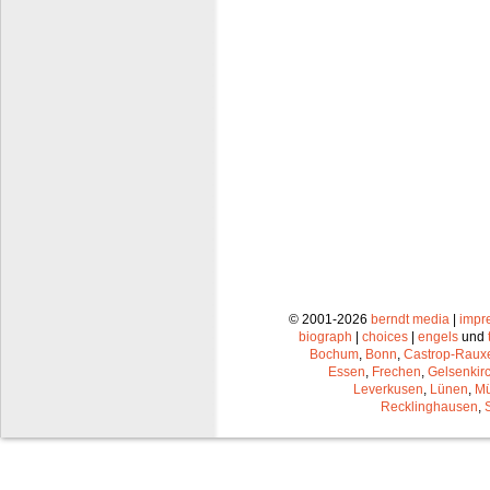
© 2001-2026
berndt media
|
impr
biograph
|
choices
|
engels
und
Bochum
,
Bonn
,
Castrop-Raux
Essen
,
Frechen
,
Gelsenkir
Leverkusen
,
Lünen
,
Mü
Recklinghausen
,