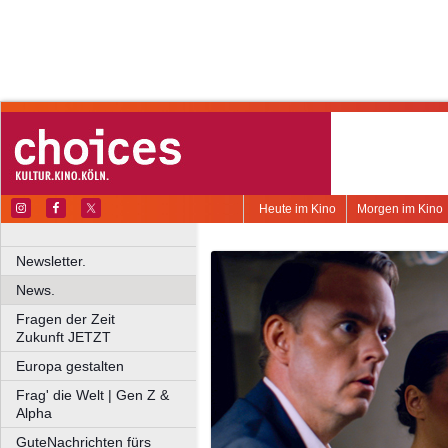
Heute im Kino
Morgen im Kino
Newsletter.
News.
Fragen der Zeit
Zukunft JETZT
Europa gestalten
Frag' die Welt | Gen Z &
Alpha
GuteNachrichten fürs