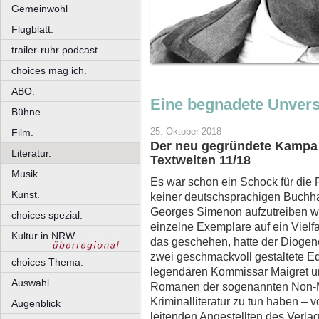
Gemeinwohl
Flugblatt.
trailer-ruhr podcast.
choices mag ich.
ABO.
Eine begnadete Unver
Bühne.
25. Oktober 2018
Film.
Der neu gegründete Kampa 
Literatur.
Textwelten 11/18
Musik.
Es war schon ein Schock für die
Kunst.
keiner deutschsprachigen Buch
Georges Simenon aufzutreiben war.
choices spezial.
einzelne Exemplare auf ein Viel
Kultur in NRW.
das geschehen, hatte der Diogen
zwei geschmackvoll gestaltete E
choices Thema.
legendären Kommissar Maigret u
Auswahl.
Romanen der sogenannten Non-Mai
Kriminalliteratur zu tun haben – 
Augenblick
leitenden Angestellten des Verla