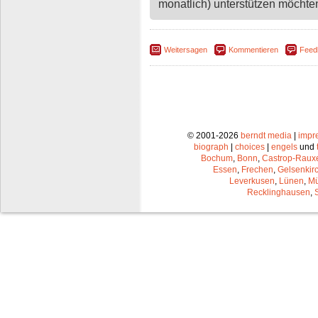
monatlich) unterstützen möchten,
Weitersagen
Kommentieren
Feed
© 2001-2026
berndt media
|
impr
biograph
|
choices
|
engels
und
Bochum
,
Bonn
,
Castrop-Raux
Essen
,
Frechen
,
Gelsenkir
Leverkusen
,
Lünen
,
Mü
Recklinghausen
,