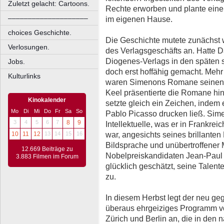
Zuletzt gelacht: Cartoons.
Rechte erworben und plante eine 
––––––––––––––––––––
im eigenen Hause.
choices Geschichte.
Die Geschichte mutete zunächst w
Verlosungen.
des Verlagsgeschäfts an. Hatte D
Diogenes-Verlags in den späten
Jobs.
doch erst hoffähig gemacht. Mehr 
Kulturlinks
waren Simenons Romane seinen d
Keel präsentierte die Romane hi
Kinokalender
setzte gleich ein Zeichen, indem
Mo
Di
Mi
Do
Fr
Sa
So
Pablo Picasso drucken ließ. Sim
3
4
5
6
7
8
9
Intellektuelle, was er in Frankre
war, angesichts seines brillanten
10
11
12
13
14
15
16
Bildsprache und unübertroffener 
12.669 Beiträge zu
Nobelpreiskandidaten Jean-Paul 
3.883 Filmen im Forum
glücklich geschätzt, seine Talen
zu.
In diesem Herbst legt der neu g
überaus ehrgeiziges Programm vor
Zürich und Berlin an, die in den 