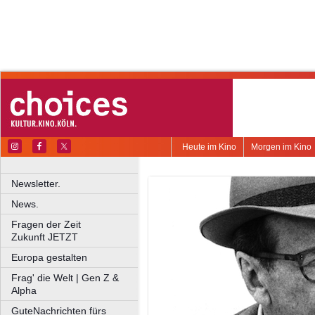
Heute im Kino
Morgen im Kino
Newsletter.
News.
Fragen der Zeit
Zukunft JETZT
Europa gestalten
Frag' die Welt | Gen Z &
Alpha
GuteNachrichten fürs