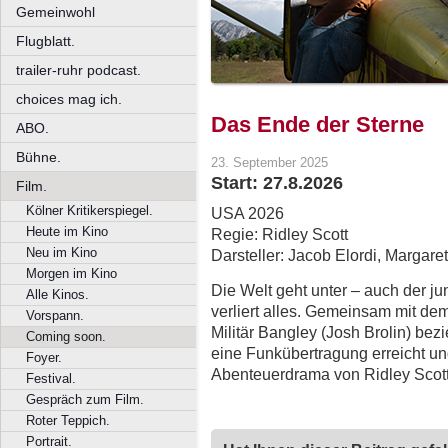
Gemeinwohl
Flugblatt.
trailer-ruhr podcast.
choices mag ich.
Das Ende der Sterne
ABO.
Bühne.
23. September 2025
Start: 27.8.2026
Film.
Kölner Kritikerspiegel.
USA 2026
Heute im Kino
Regie: Ridley Scott
Neu im Kino
Darsteller: Jacob Elordi, Margaret
Morgen im Kino
Die Welt geht unter – auch der ju
Alle Kinos.
verliert alles. Gemeinsam mit de
Vorspann.
Militär Bangley (Josh Brolin) bezi
Coming soon.
eine Funkübertragung erreicht und 
Foyer.
Abenteuerdrama von Ridley Scott 
Festival.
Gespräch zum Film.
Roter Teppich.
Portrait.