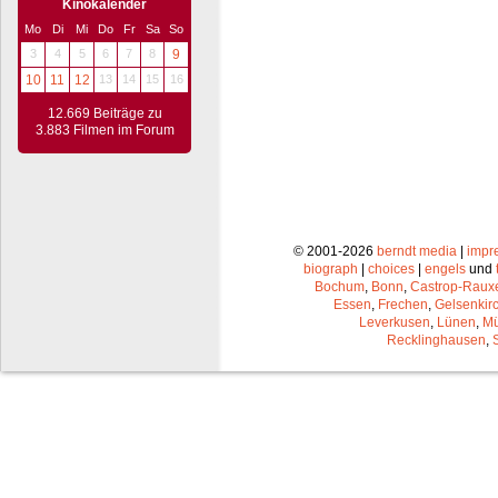
Kinokalender
Mo
Di
Mi
Do
Fr
Sa
So
3
4
5
6
7
8
9
10
11
12
13
14
15
16
12.669 Beiträge zu
3.883 Filmen im Forum
© 2001-2026
berndt media
|
impr
biograph
|
choices
|
engels
und
Bochum
,
Bonn
,
Castrop-Raux
Essen
,
Frechen
,
Gelsenkir
Leverkusen
,
Lünen
,
Mü
Recklinghausen
,